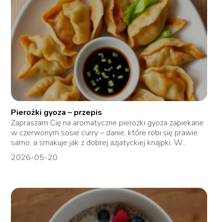
Pierożki gyoza – przepis
Zapraszam Cię na aromatyczne pierożki gyoza zapiekane
w czerwonym sosie curry – danie, które robi się prawie
samo, a smakuje jak z dobrej azjatyckiej knajpki. W...
2026-05-20