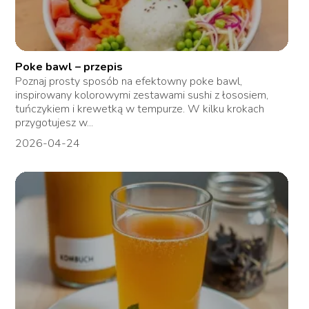
Poke bawl – przepis
Poznaj prosty sposób na efektowny poke bawl,
inspirowany kolorowymi zestawami sushi z łososiem,
tuńczykiem i krewetką w tempurze. W kilku krokach
przygotujesz w...
2026-04-24