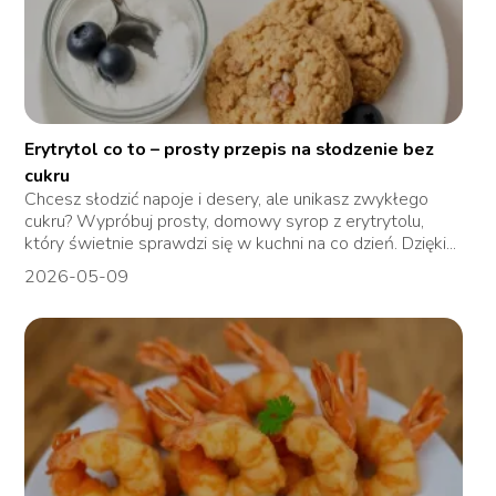
Erytrytol co to – prosty przepis na słodzenie bez
cukru
Chcesz słodzić napoje i desery, ale unikasz zwykłego
cukru? Wypróbuj prosty, domowy syrop z erytrytolu,
który świetnie sprawdzi się w kuchni na co dzień. Dzięki...
2026-05-09