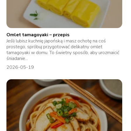
Omlet tamagoyaki – przepis
Jeśli lubisz kuchnię japońską i masz ochotę na coś
prostego, spróbuj przygotować delikatny omlet
tamagoyaki w domu. To świetny sposób, aby urozmaicić
śniadanie...
2026-05-19