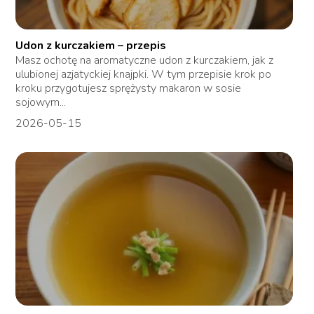
Udon z kurczakiem – przepis
Masz ochotę na aromatyczne udon z kurczakiem, jak z
ulubionej azjatyckiej knajpki. W tym przepisie krok po
kroku przygotujesz sprężysty makaron w sosie
sojowym...
2026-05-15