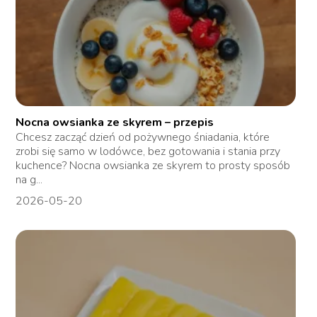
Nocna owsianka ze skyrem – przepis
Chcesz zacząć dzień od pożywnego śniadania, które
zrobi się samo w lodówce, bez gotowania i stania przy
kuchence? Nocna owsianka ze skyrem to prosty sposób
na g...
2026-05-20