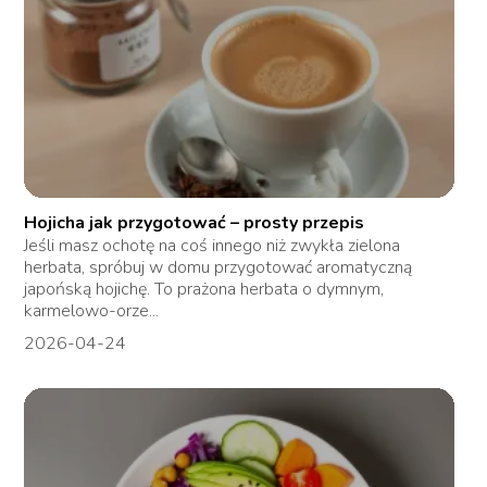
Hojicha jak przygotować – prosty przepis
Jeśli masz ochotę na coś innego niż zwykła zielona
herbata, spróbuj w domu przygotować aromatyczną
japońską hojichę. To prażona herbata o dymnym,
karmelowo-orze...
2026-04-24