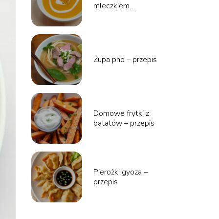
mleczkiem
kokosowym i curry –
przepis
Zupa pho – przepis
Domowe frytki z
batatów – przepis
Pierożki gyoza –
przepis