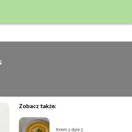
s
Zobacz także:
Krem z dyni z