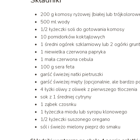
200 g komosy ryżowej (białej lub trójkolorowe
500 ml wody
1/2 łyżeczki soli do gotowania komosy
10 pomidorków koktajlowych
1 średni ogórek szklarniowy lub 2 ogórki gru
1 niewielka czerwona papryka
1 mała czerwona cebula
100 g sera feta
garść świeżej natki pietruszki
garść świeżej mięty (opcjonalnie, ale bardzo p
4 łyżki oliwy z oliwek z pierwszego tłoczenia
sok z 1 średniej cytryny
1 ząbek czosnku
1 łyżeczka miodu lub syropu klonowego
1/2 łyżeczki suszonego oregano
sól i świeżo mielony pieprz do smaku