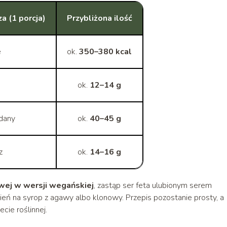
 (1 porcja)
Przybliżona ilość
e
ok.
350–380 kcal
o
ok.
12–14 g
dany
ok.
40–45 g
z
ok.
14–16 g
wej w wersji wegańskiej
, zastąp ser feta ulubionym serem
ień na syrop z agawy albo klonowy. Przepis pozostanie prosty, a
cie roślinnej.