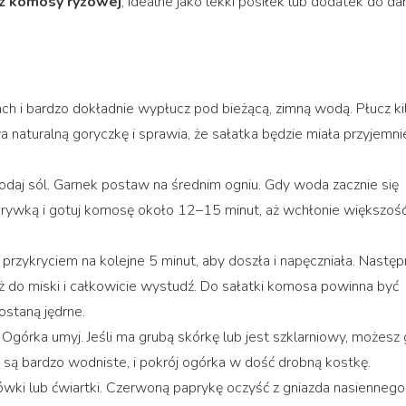
i z komosy ryżowej
, idealne jako lekki posiłek lub dodatek do da
h i bardzo dokładnie wypłucz pod bieżącą, zimną wodą. Płucz ki
a naturalną goryczkę i sprawia, że sałatka będzie miała przyjemni
daj sól. Garnek postaw na średnim ogniu. Gdy woda zacznie się
okrywką i gotuj komosę około 12–15 minut, aż wchłonie większoś
zykryciem na kolejne 5 minut, aby doszła i napęczniała. Następ
óż do miski i całkowicie wystudź. Do sałatki komosa powinna być
ostaną jędrne.
górka umyj. Jeśli ma grubą skórkę lub jest szklarniowy, możesz
i są bardzo wodniste, i pokrój ogórka w dość drobną kostkę.
ówki lub ćwiartki. Czerwoną paprykę oczyść z gniazda nasiennego 