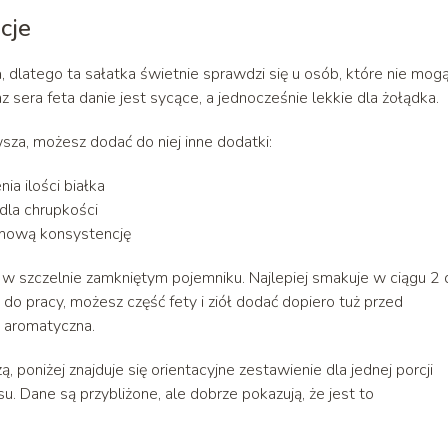
cje
a
, dlatego ta sałatka świetnie sprawdzi się u osób, które nie mog
z sera feta danie jest sycące, a jednocześnie lekkie dla żołądka.
za, możesz dodać do niej inne dodatki:
ia ilości białka
 dla chrupkości
emową konsystencję
 szczelnie zamkniętym pojemniku. Najlepiej smakuje w ciągu 2 
 do pracy, możesz część fety i ziół dodać dopiero tuż przed
i aromatyczna.
oniżej znajduje się orientacyjne zestawienie dla jednej porcji
 Dane są przybliżone, ale dobrze pokazują, że jest to