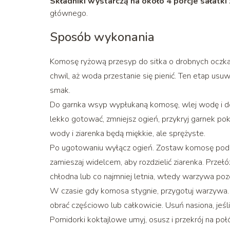
Składniki wystarczą na około 4 porcje sałatk
głównego.
Sposób wykonania
Komosę ryżową przesyp do sitka o drobnych oczkac
chwil, aż woda przestanie się pienić. Ten etap usuw
smak.
Do garnka wsyp wypłukaną komosę, wlej wodę i do
lekko gotować, zmniejsz ogień, przykryj garnek p
wody i ziarenka będą miękkie, ale sprężyste.
Po ugotowaniu wyłącz ogień. Zostaw komosę pod pr
zamieszaj widelcem, aby rozdzielić ziarenka. Przeł
chłodna lub co najmniej letnia, wtedy warzywa poz
W czasie gdy komosa stygnie, przygotuj warzywa. O
obrać częściowo lub całkowicie. Usuń nasiona, jeśl
Pomidorki koktajlowe umyj, osusz i przekrój na poł