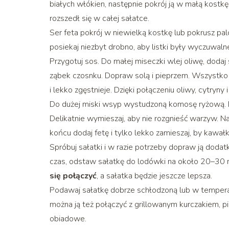
białych włókien, następnie pokrój ją w małą kostkę
rozszedł się w całej sałatce.
Ser feta pokrój w niewielką kostkę lub pokrusz pal
posiekaj niezbyt drobno, aby listki były wyczuwal
Przygotuj sos. Do małej miseczki wlej oliwę, dodaj
ząbek czosnku. Dopraw solą i pieprzem. Wszystko 
i lekko zgęstnieje. Dzięki połączeniu oliwy, cytryn
Do dużej miski wsyp wystudzoną komosę ryżową. Do
Delikatnie wymieszaj, aby nie rozgnieść warzyw. 
końcu dodaj fetę i tylko lekko zamieszaj, by kawałk
Spróbuj sałatki i w razie potrzeby dopraw ją dodatk
czas, odstaw sałatkę do lodówki na około 20–30 
się połączyć
, a sałatka będzie jeszcze lepsza.
Podawaj sałatkę dobrze schłodzoną lub w temperat
można ją też połączyć z grillowanym kurczakiem, 
obiadowe.