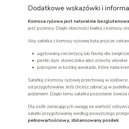
Dodatkowe wskazówki i informa
Komosa ryżowa jest naturalnie bezglutenow
jeść pszenicy. Dzięki obecności białka z komosy ora
Aby sałatka z komosy ryżowej była jeszcze ciekaws
ugotowaną ciecierzycę lub fasolę dla zwiększen
pestki dyni, słonecznika albo orzechy włoskie
pokrojone w kostkę awokado, które nada kr
Sałatkę z komosy ryżowej przechowuj w lodówce, w
od przygotowania. Jeśli chcesz zabrać ją w pudełku
jedzeniem. Dzięki temu sałatka pozostanie świeża 
Dla osób zwracających uwagę na wartość odżywczą, p
sałatki przygotowanej według powyższego przepisu.
pełnowartościowy, zbilansowany posiłek
.