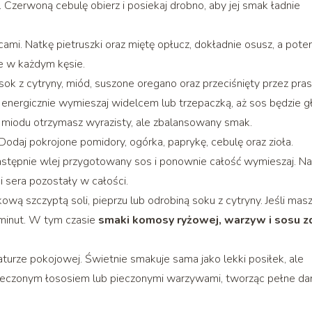
. Czerwoną cebulę obierz i posiekaj drobno, aby jej smak ładnie
cami. Natkę pietruszki oraz miętę opłucz, dokładnie osusz, a pot
ne w każdym kęsie.
 sok z cytryny, miód, suszone oregano oraz przeciśnięty przez pra
energicznie wymieszaj widelcem lub trzepaczką, aż sos będzie g
y i miodu otrzymasz wyrazisty, ale zbalansowany smak.
daj pokrojone pomidory, ogórka, paprykę, cebulę oraz zioła.
Następnie wlej przygotowany sos i ponownie całość wymieszaj. Na
i sera pozostały w całości.
ową szczyptą soli, pieprzu lub odrobiną soku z cytryny. Jeśli mas
minut. W tym czasie
smaki komosy ryżowej, warzyw i sosu z
urze pokojowej. Świetnie smakuje sama jako lekki posiłek, ale
pieczonym łososiem lub pieczonymi warzywami, tworząc pełne da