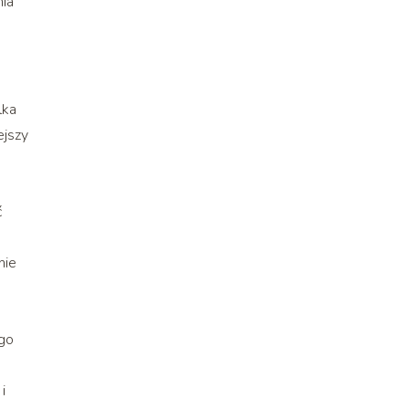
nia
lka
ejszy
ć
nie
 go
i