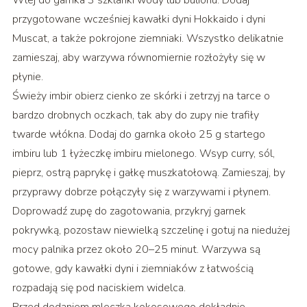
Wlej do garnka 3 szklanki wody lub bulionu. Dodaj
przygotowane wcześniej kawałki dyni Hokkaido i dyni
Muscat, a także pokrojone ziemniaki. Wszystko delikatnie
zamieszaj, aby warzywa równomiernie rozłożyły się w
płynie.
Świeży imbir obierz cienko ze skórki i zetrzyj na tarce o
bardzo drobnych oczkach, tak aby do zupy nie trafiły
twarde włókna. Dodaj do garnka około 25 g startego
imbiru lub 1 łyżeczkę imbiru mielonego. Wsyp curry, sól,
pieprz, ostrą paprykę i gałkę muszkatołową. Zamieszaj, by
przyprawy dobrze połączyły się z warzywami i płynem.
Doprowadź zupę do zagotowania, przykryj garnek
pokrywką, pozostaw niewielką szczelinę i gotuj na niedużej
mocy palnika przez około 20–25 minut. Warzywa są
gotowe, gdy kawałki dyni i ziemniaków z łatwością
rozpadają się pod naciskiem widelca.