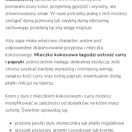
pomarańczowy kolor, przyjemną gęstość i wyraźny, ale
zrównoważony smak. W razie potrzeby jedną z nich możesz
zastąpić dynią piżmową lub zwykłą dynią olbrzymią,
zachowując podobną łączną wagę miąższu.
Aby zupa miała właściwy charakter, ważne jest
odpowiednie zbalansowanie przypraw i mleczka
kokosowego.
Mleczko kokosowe łagodzi ostrość curry
i papryki
, jednocześnie nadając delikatnej słodyczy. Jeśli
chcesz uzyskać bardziej wyrazistą i ostrzejszą wersję,
zwiększ ilość curry oraz ostrej papryki, ewentualnie dodaj
płatki chili już na talerzu.
Krem z dyni z mleczkiem kokosowym i curry możesz
modyfikować w zależności od dodatków, na które masz
ochotę. Świetnie sprawdzą się:
prażone pestki dyni, słonecznika lub płatki migdałowe
groszek ptysiowy, grzanki czosnkowe lub kromki