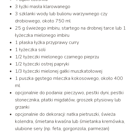
3 łyżki masła klarowanego
3 szklanki wody lub bulionu warzywnego czy
drobiowego, około 750 ml
25 g świeżego imbiru, startego na drobnej tarce lub 1
łyżeczka mielonego imbiru
1 płaska łyżka przyprawy curry
1 łyżeczka soli
1/2 łyżeczki mielonego czarnego pieprzu
1/2 łyżeczki ostrej papryki
1/3 łyżeczki mielonej gałki muszkatołowej
1 puszka gęstego mleczka kokosowego, około 400
ml
opcjonalnie do podania: pieczywo, pestki dyni, pestki
słonecznika, płatki migdałów, groszek ptysiowy lub
grzanki
opcjonalnie do dekoracji: natka pietruszki, świeża
kolendra, śmietana kwaśna lub śmietanka kremówka,
ulubione sery (np. feta, gorgonzola, parmezan)