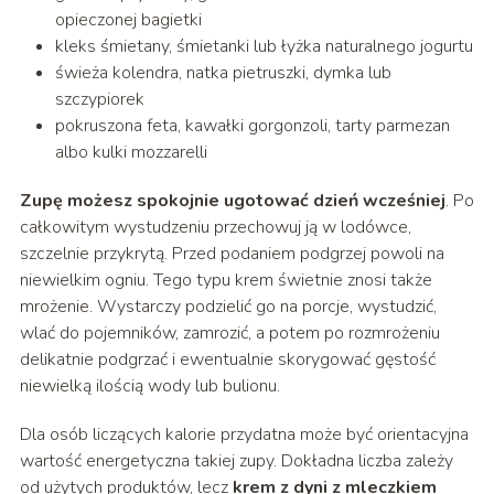
opieczonej bagietki
kleks śmietany, śmietanki lub łyżka naturalnego jogurtu
świeża kolendra, natka pietruszki, dymka lub
szczypiorek
pokruszona feta, kawałki gorgonzoli, tarty parmezan
albo kulki mozzarelli
Zupę możesz spokojnie ugotować dzień wcześniej
. Po
całkowitym wystudzeniu przechowuj ją w lodówce,
szczelnie przykrytą. Przed podaniem podgrzej powoli na
niewielkim ogniu. Tego typu krem świetnie znosi także
mrożenie. Wystarczy podzielić go na porcje, wystudzić,
wlać do pojemników, zamrozić, a potem po rozmrożeniu
delikatnie podgrzać i ewentualnie skorygować gęstość
niewielką ilością wody lub bulionu.
Dla osób liczących kalorie przydatna może być orientacyjna
wartość energetyczna takiej zupy. Dokładna liczba zależy
od użytych produktów, lecz
krem z dyni z mleczkiem