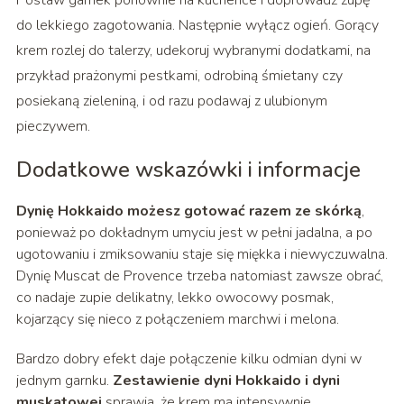
Postaw garnek ponownie na kuchence i doprowadź zupę
do lekkiego zagotowania. Następnie wyłącz ogień. Gorący
krem rozlej do talerzy, udekoruj wybranymi dodatkami, na
przykład prażonymi pestkami, odrobiną śmietany czy
posiekaną zieleniną, i od razu podawaj z ulubionym
pieczywem.
Dodatkowe wskazówki i informacje
Dynię Hokkaido możesz gotować razem ze skórką
,
ponieważ po dokładnym umyciu jest w pełni jadalna, a po
ugotowaniu i zmiksowaniu staje się miękka i niewyczuwalna.
Dynię Muscat de Provence trzeba natomiast zawsze obrać,
co nadaje zupie delikatny, lekko owocowy posmak,
kojarzący się nieco z połączeniem marchwi i melona.
Bardzo dobry efekt daje połączenie kilku odmian dyni w
jednym garnku.
Zestawienie dyni Hokkaido i dyni
muskatowej
sprawia, że krem ma intensywnie