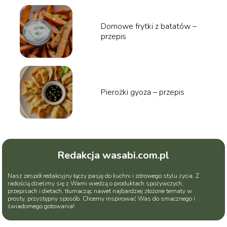
Domowe frytki z batatów –
przepis
Pierożki gyoza – przepis
Redakcja wasabi.com.pl
Nasz zespół redakcyjny łączy pasję do kuchni i zdrowego stylu życia. Z
radością dzielimy się z Wami wiedzą o produktach spożywczych,
przepisach i dietach, tłumacząc nawet najbardziej złożone tematy w
prosty, przystępny sposób. Chcemy inspirować Was do smacznego i
świadomego gotowania!