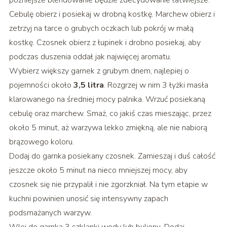
późniejsze blendowanie będzie zdecydowanie łatwiejsze.
Cebulę obierz i posiekaj w drobną kostkę. Marchew obierz i
zetrzyj na tarce o grubych oczkach lub pokrój w małą
kostkę. Czosnek obierz z łupinek i drobno posiekaj, aby
podczas duszenia oddał jak najwięcej aromatu.
Wybierz większy garnek z grubym dnem, najlepiej o
pojemności około
3,5 litra
. Rozgrzej w nim 3 łyżki masła
klarowanego na średniej mocy palnika. Wrzuć posiekaną
cebulę oraz marchew. Smaż, co jakiś czas mieszając, przez
około 5 minut, aż warzywa lekko zmiękną, ale nie nabiorą
brązowego koloru.
Dodaj do garnka posiekany czosnek. Zamieszaj i duś całość
jeszcze około 5 minut na nieco mniejszej mocy, aby
czosnek się nie przypalił i nie zgorzkniał. Na tym etapie w
kuchni powinien unosić się intensywny zapach
podsmażanych warzyw.