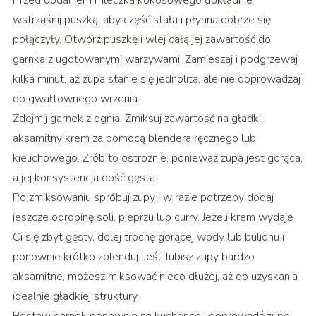
Przed dodaniem mleczka kokosowego dokładnie
wstrząśnij puszką, aby część stała i płynna dobrze się
połączyły. Otwórz puszkę i wlej całą jej zawartość do
garnka z ugotowanymi warzywami. Zamieszaj i podgrzewaj
kilka minut, aż zupa stanie się jednolita, ale nie doprowadzaj
do gwałtownego wrzenia.
Zdejmij garnek z ognia. Zmiksuj zawartość na gładki,
aksamitny krem za pomocą blendera ręcznego lub
kielichowego. Zrób to ostrożnie, ponieważ zupa jest gorąca,
a jej konsystencja dość gęsta.
Po zmiksowaniu spróbuj zupy i w razie potrzeby dodaj
jeszcze odrobinę soli, pieprzu lub curry. Jeżeli krem wydaje
Ci się zbyt gęsty, dolej trochę gorącej wody lub bulionu i
ponownie krótko zblenduj. Jeśli lubisz zupy bardzo
aksamitne, możesz miksować nieco dłużej, aż do uzyskania
idealnie gładkiej struktury.