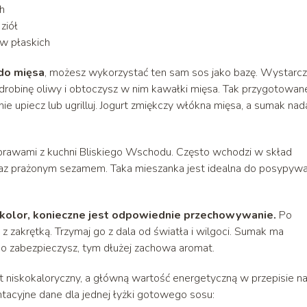
h
ziół
ów płaskich
do mięsa
, możesz wykorzystać ten sam sos jako bazę. Wystarcz
odrobinę oliwy i obtoczysz w nim kawałki mięsa. Tak przygotowan
ie upiecz lub ugrilluj. Jogurt zmiękczy włókna mięsa, a sumak na
yprawami z kuchni Bliskiego Wschodu. Często wchodzi w skład
raz prażonym sezamem. Taka mieszanka jest idealna do posypywa
kolor, konieczne jest odpowiednie przechowywanie.
Po
 zakrętką. Trzymaj go z dala od światła i wilgoci. Sumak ma
 go zabezpieczysz, tym dłużej zachowa aromat.
 niskokaloryczny, a główną wartość energetyczną w przepisie n
entacyjne dane dla jednej łyżki gotowego sosu: