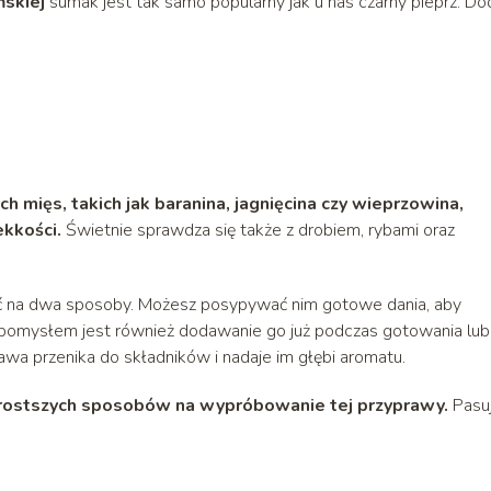
ńskiej
sumak jest tak samo popularny jak u nas czarny pieprz. Do
 mięs, takich jak baranina, jagnięcina czy wieprzowina,
ekkości.
Świetnie sprawdza się także z drobiem, rybami oraz
ć na dwa sposoby. Możesz posypywać nim gotowe dania, aby
m pomysłem jest również dodawanie go już podczas gotowania lub
wa przenika do składników i nadaje im głębi aromatu.
prostszych sposobów na wypróbowanie tej przyprawy.
Pasu