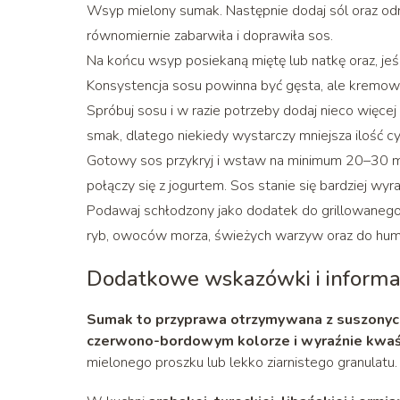
Wsyp mielony sumak. Następnie dodaj sól oraz od
równomiernie zabarwiła i doprawiła sos.
Na końcu wsyp posiekaną miętę lub natkę oraz, jeśl
Konsystencja sosu powinna być gęsta, ale kremow
Spróbuj sosu i w razie potrzeby dodaj nieco więce
smak, dlatego niekiedy wystarczy mniejsza ilość cy
Gotowy sos przykryj i wstaw na minimum 20–30 mi
połączy się z jogurtem. Sos stanie się bardziej wyra
Podawaj schłodzony jako dodatek do grillowanego k
ryb, owoców morza, świeżych warzyw oraz do hummu
Dodatkowe wskazówki i informa
Sumak to przyprawa otrzymywana z suszonych
czerwono-bordowym kolorze i wyraźnie kwa
mielonego proszku lub lekko ziarnistego granulatu.