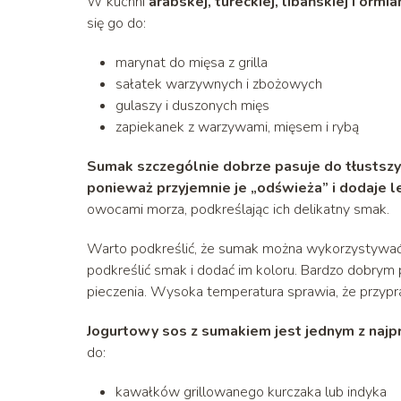
W kuchni
arabskej, tureckiej, libańskiej i ormia
się go do:
marynat do mięsa z grilla
sałatek warzywnych i zbożowych
gulaszy i duszonych mięs
zapiekanek z warzywami, mięsem i rybą
Sumak szczególnie dobrze pasuje do tłustszych
ponieważ przyjemnie je „odświeża” i dodaje l
owocami morza, podkreślając ich delikatny smak.
Warto podkreślić, że sumak można wykorzystywa
podkreślić smak i dodać im koloru. Bardzo dobry
pieczenia. Wysoka temperatura sprawia, że przypra
Jogurtowy sos z sumakiem jest jednym z naj
do:
kawałków grillowanego kurczaka lub indyka