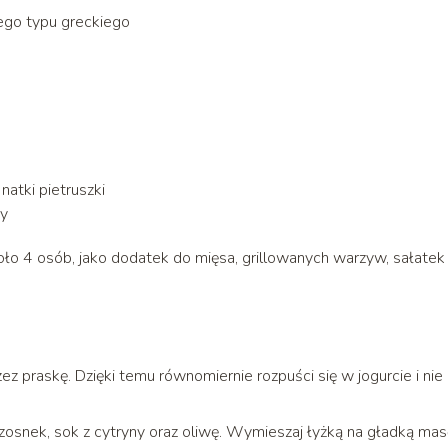
ego typu greckiego
natki pietruszki
ny
ło 4 osób, jako dodatek do mięsa, grillowanych warzyw, sałatek
zez praskę. Dzięki temu równomiernie rozpuści się w jogurcie i nie
czosnek, sok z cytryny oraz oliwę. Wymieszaj łyżką na gładką mas