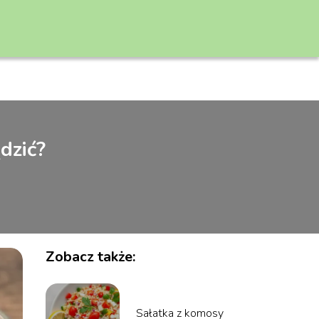
dzić?
Zobacz także:
Sałatka z komosy