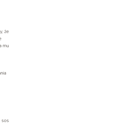
y, że
e
da mu
nia
a sos