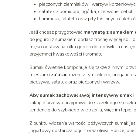
pieczonych ziemniaków i warzyw korzeniowyc
sałatek z pomidora, ogórka, czerwonej cebuli i 
hummusu, falafela oraz pity lub innych chlebk
Jeśli chcesz przygotować
marynatę z sumakiem 
do jogurtu z sumakiem dodasz trochę więcej soli, 
mięso odstaw na kilka godzin do lodówki, a następn
przyjemnej kwaskowości i aromatu.
Sumak świetnie komponuje się także z innymi prz
mieszanki
za’atar
, razem z tymiankiem, oregano o
pieczywa, sałatek oraz pieczonych warzyw.
Aby sumak zachował swój intensywny smak i 
zakupie przesyp przyprawę do szczelnego słoiczka z
tendencję do szybkiego wietrzenia, więc im lepiej
Z punktu widzenia wartości odżywczych sumak jest
jogurtowy dostarcza jogurt oraz oliwa. Poniżej ori