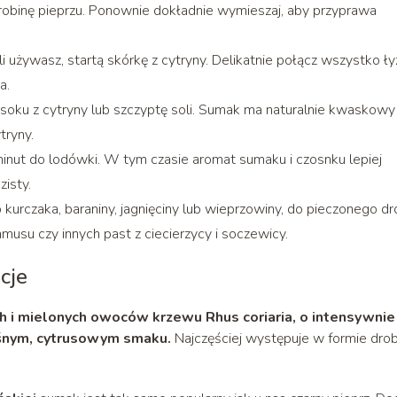
robinę pieprzu. Ponownie dokładnie wymieszaj, aby przyprawa
i używasz, startą skórkę z cytryny. Delikatnie połącz wszystko ły
a.
j soku z cytryny lub szczyptę soli. Sumak ma naturalnie kwaskowy
tryny.
nut do lodówki. W tym czasie aromat sumaku i czosnku lepiej
zisty.
urczaka, baraniny, jagnięciny lub wieprzowiny, do pieczonego dro
su czy innych past z ciecierzycy i soczewicy.
cje
 i mielonych owoców krzewu Rhus coriaria, o intensywnie
śnym, cytrusowym smaku.
Najczęściej występuje w formie dro