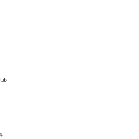
 lub
ę.