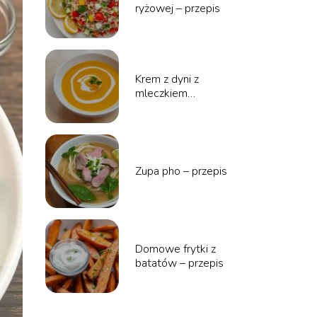
ryżowej – przepis
Krem z dyni z
mleczkiem
kokosowym i curry –
przepis
Zupa pho – przepis
Domowe frytki z
batatów – przepis