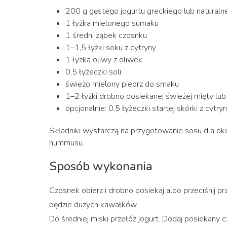
200 g gęstego jogurtu greckiego lub naturaln
1 łyżka mielonego sumaku
1 średni ząbek czosnku
1–1,5 łyżki soku z cytryny
1 łyżka oliwy z oliwek
0,5 łyżeczki soli
świeżo mielony pieprz do smaku
1–2 łyżki drobno posiekanej świeżej mięty lub 
opcjonalnie: 0,5 łyżeczki startej skórki z cytry
Składniki wystarczą na przygotowanie sosu dla oko
hummusu.
Sposób wykonania
Czosnek obierz i drobno posiekaj albo przeciśnij pr
będzie dużych kawałków.
Do średniej miski przełóż jogurt. Dodaj posiekany 