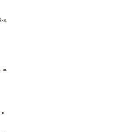
żką.
biu,
bno