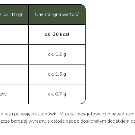
a, ok. 15 g)
Orientacyjna wartość
ok. 20 kcal
ok. 1,2 g
ok. 1,5 g
any
ok. 0,7 g
od razu po wyjęciu z lodówki. Możesz przygotować go nawet dzie
eszcze bardziej wyraźny, a całość będzie doskonałym dodatkiem d