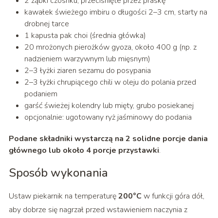
2 ząbki czosnku, przeciśnięte przez praskę
kawałek świeżego imbiru o długości 2–3 cm, starty na
drobnej tarce
1 kapusta pak choi (średnia główka)
20 mrożonych pierożków gyoza, około 400 g (np. z
nadzieniem warzywnym lub mięsnym)
2–3 łyżki ziaren sezamu do posypania
2–3 łyżki chrupiącego chili w oleju do polania przed
podaniem
garść świeżej kolendry lub mięty, grubo posiekanej
opcjonalnie: ugotowany ryż jaśminowy do podania
Podane składniki wystarczą na 2 solidne porcje dania
głównego lub około 4 porcje przystawki
.
Sposób wykonania
Ustaw piekarnik na temperaturę
200°C
w funkcji góra dół,
aby dobrze się nagrzał przed wstawieniem naczynia z