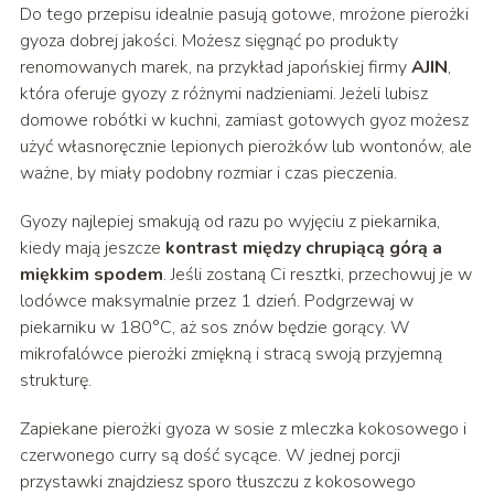
Do tego przepisu idealnie pasują gotowe, mrożone pierożki
gyoza dobrej jakości. Możesz sięgnąć po produkty
renomowanych marek, na przykład japońskiej firmy
AJIN
,
która oferuje gyozy z różnymi nadzieniami. Jeżeli lubisz
domowe robótki w kuchni, zamiast gotowych gyoz możesz
użyć własnoręcznie lepionych pierożków lub wontonów, ale
ważne, by miały podobny rozmiar i czas pieczenia.
Gyozy najlepiej smakują od razu po wyjęciu z piekarnika,
kiedy mają jeszcze
kontrast między chrupiącą górą a
miękkim spodem
. Jeśli zostaną Ci resztki, przechowuj je w
lodówce maksymalnie przez 1 dzień. Podgrzewaj w
piekarniku w 180°C, aż sos znów będzie gorący. W
mikrofalówce pierożki zmiękną i stracą swoją przyjemną
strukturę.
Zapiekane pierożki gyoza w sosie z mleczka kokosowego i
czerwonego curry są dość sycące. W jednej porcji
przystawki znajdziesz sporo tłuszczu z kokosowego