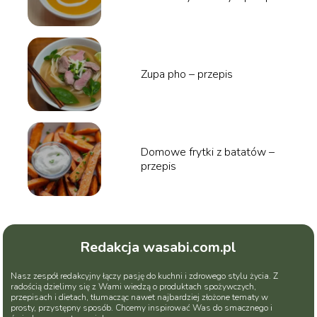
Zupa pho – przepis
Domowe frytki z batatów –
przepis
Redakcja wasabi.com.pl
Nasz zespół redakcyjny łączy pasję do kuchni i zdrowego stylu życia. Z
radością dzielimy się z Wami wiedzą o produktach spożywczych,
przepisach i dietach, tłumacząc nawet najbardziej złożone tematy w
prosty, przystępny sposób. Chcemy inspirować Was do smacznego i