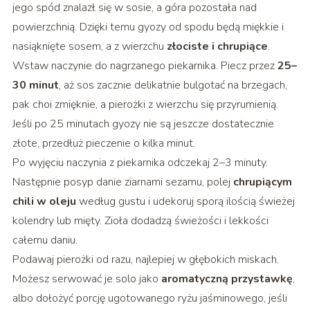
jego spód znalazł się w sosie, a góra pozostała nad
powierzchnią. Dzięki temu gyozy od spodu będą miękkie i
nasiąknięte sosem, a z wierzchu
złociste i chrupiące
.
Wstaw naczynie do nagrzanego piekarnika. Piecz przez
25–
30 minut
, aż sos zacznie delikatnie bulgotać na brzegach,
pak choi zmięknie, a pierożki z wierzchu się przyrumienią.
Jeśli po 25 minutach gyozy nie są jeszcze dostatecznie
złote, przedłuż pieczenie o kilka minut.
Po wyjęciu naczynia z piekarnika odczekaj 2–3 minuty.
Następnie posyp danie ziarnami sezamu, polej
chrupiącym
chili w oleju
według gustu i udekoruj sporą ilością świeżej
kolendry lub mięty. Zioła dodadzą świeżości i lekkości
całemu daniu.
Podawaj pierożki od razu, najlepiej w głębokich miskach.
Możesz serwować je solo jako
aromatyczną przystawkę
,
albo dołożyć porcję ugotowanego ryżu jaśminowego, jeśli