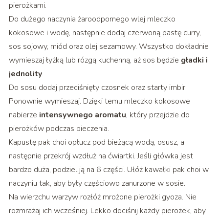
pierożkami.
Do dużego naczynia żaroodpornego wlej mleczko
kokosowe i wodę, następnie dodaj czerwoną pastę curry,
sos sojowy, miód oraz olej sezamowy. Wszystko dokładnie
wymieszaj łyżką lub rózgą kuchenną, aż sos będzie
gładki i
jednolity
.
Do sosu dodaj przeciśnięty czosnek oraz starty imbir.
Ponownie wymieszaj. Dzięki temu mleczko kokosowe
nabierze
intensywnego aromatu
, który przejdzie do
pierożków podczas pieczenia.
Kapustę pak choi opłucz pod bieżącą wodą, osusz, a
następnie przekrój wzdłuż na ćwiartki. Jeśli główka jest
bardzo duża, podziel ją na 6 części. Ułóż kawałki pak choi w
naczyniu tak, aby były częściowo zanurzone w sosie.
Na wierzchu warzyw rozłóż mrożone pierożki gyoza. Nie
rozmrażaj ich wcześniej. Lekko dociśnij każdy pierożek, aby