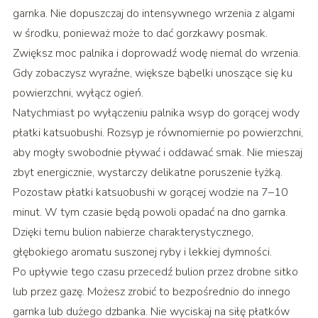
garnka. Nie dopuszczaj do intensywnego wrzenia z algami
w środku, ponieważ może to dać gorzkawy posmak.
Zwiększ moc palnika i doprowadź wodę niemal do wrzenia.
Gdy zobaczysz wyraźne, większe bąbelki unoszące się ku
powierzchni, wyłącz ogień.
Natychmiast po wyłączeniu palnika wsyp do gorącej wody
płatki katsuobushi. Rozsyp je równomiernie po powierzchni,
aby mogły swobodnie pływać i oddawać smak. Nie mieszaj
zbyt energicznie, wystarczy delikatne poruszenie łyżką.
Pozostaw płatki katsuobushi w gorącej wodzie na 7–10
minut. W tym czasie będą powoli opadać na dno garnka.
Dzięki temu bulion nabierze charakterystycznego,
głębokiego aromatu suszonej ryby i lekkiej dymności.
Po upływie tego czasu przecedź bulion przez drobne sitko
lub przez gazę. Możesz zrobić to bezpośrednio do innego
garnka lub dużego dzbanka. Nie wyciskaj na siłę płatków