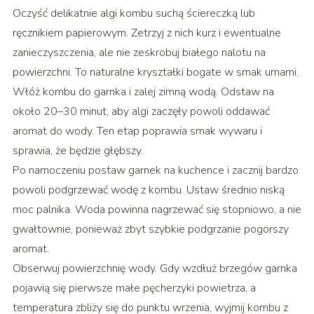
Oczyść delikatnie algi kombu suchą ściereczką lub
ręcznikiem papierowym. Zetrzyj z nich kurz i ewentualne
zanieczyszczenia, ale nie zeskrobuj białego nalotu na
powierzchni. To naturalne kryształki bogate w smak umami.
Włóż kombu do garnka i zalej zimną wodą. Odstaw na
około 20–30 minut, aby algi zaczęły powoli oddawać
aromat do wody. Ten etap poprawia smak wywaru i
sprawia, że będzie głębszy.
Po namoczeniu postaw garnek na kuchence i zacznij bardzo
powoli podgrzewać wodę z kombu. Ustaw średnio niską
moc palnika. Woda powinna nagrzewać się stopniowo, a nie
gwałtownie, ponieważ zbyt szybkie podgrzanie pogorszy
aromat.
Obserwuj powierzchnię wody. Gdy wzdłuż brzegów garnka
pojawią się pierwsze małe pęcherzyki powietrza, a
temperatura zbliży się do punktu wrzenia, wyjmij kombu z