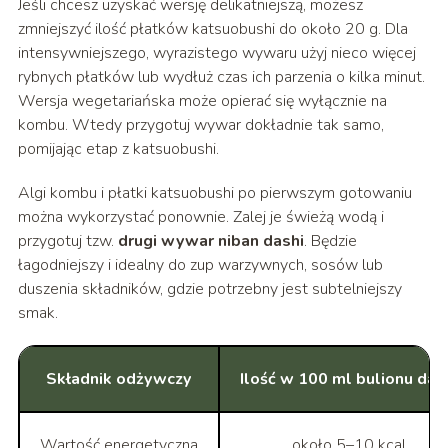
Jeśli chcesz uzyskać wersję delikatniejszą, możesz
zmniejszyć ilość płatków katsuobushi do około 20 g. Dla
intensywniejszego, wyrazistego wywaru użyj nieco więcej
rybnych płatków lub wydłuż czas ich parzenia o kilka minut.
Wersja wegetariańska może opierać się wyłącznie na
kombu. Wtedy przygotuj wywar dokładnie tak samo,
pomijając etap z katsuobushi.
Algi kombu i płatki katsuobushi po pierwszym gotowaniu
można wykorzystać ponownie. Zalej je świeżą wodą i
przygotuj tzw.
drugi wywar niban dashi
. Będzie
łagodniejszy i idealny do zup warzywnych, sosów lub
duszenia składników, gdzie potrzebny jest subtelniejszy
smak.
Składnik odżywczy
Ilość w 100 ml bulionu das
Wartość energetyczna
około 5–10 kcal