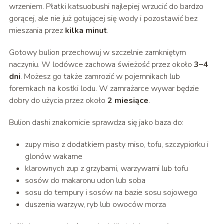
wrzeniem. Płatki katsuobushi najlepiej wrzucić do bardzo
gorącej, ale nie już gotującej się wody i pozostawić bez
mieszania przez
kilka minut
.
Gotowy bulion przechowuj w szczelnie zamkniętym
naczyniu. W lodówce zachowa świeżość przez około
3–4
dni
. Możesz go także zamrozić w pojemnikach lub
foremkach na kostki lodu. W zamrażarce wywar będzie
dobry do użycia przez około
2 miesiące
.
Bulion dashi znakomicie sprawdza się jako baza do:
zupy miso z dodatkiem pasty miso, tofu, szczypiorku i
glonów wakame
klarownych zup z grzybami, warzywami lub tofu
sosów do makaronu udon lub soba
sosu do tempury i sosów na bazie sosu sojowego
duszenia warzyw, ryb lub owoców morza