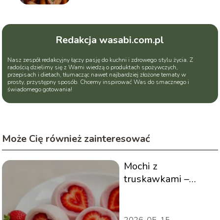
Redakcja wasabi.com.pl
Nasz zespół redakcyjny łączy pasję do kuchni i zdrowego stylu życia. Z
radością dzielimy się z Wami wiedzą o produktach spożywczych,
przepisach i dietach, tłumacząc nawet najbardziej złożone tematy w
prosty, przystępny sposób. Chcemy inspirować Was do smacznego i
świadomego gotowania!
Może Cię również zainteresować
Mochi z
truskawkami –
przepis
2026-05-15