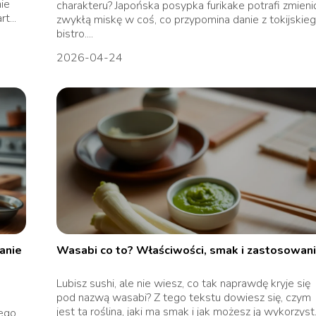
ie
charakteru? Japońska posypka furikake potrafi zmieni
t...
zwykłą miskę w coś, co przypomina danie z tokijskie
bistro....
2026-04-24
anie
Wasabi co to? Właściwości, smak i zastosowan
Lubisz sushi, ale nie wiesz, co tak naprawdę kryje się
pod nazwą wasabi? Z tego tekstu dowiesz się, czym
jest ta roślina, jaki ma smak i jak możesz ją wykorzyst.
tego