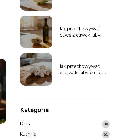
k
zachował świeżość?
Jak przechowywać
oliwę z oliwek, aby
zachowała świeżość?
Jak przechowywać
pieczarki, aby dłużej
zachowały świeżość?
Kategorie
Dieta
30
Kuchnia
51