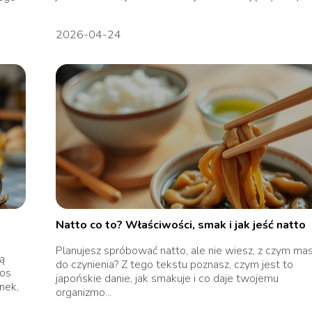
2026-04-24
Natto co to? Właściwości, smak i jak jeść natto
Planujesz spróbować natto, ale nie wiesz, z czym ma
ą
do czynienia? Z tego tekstu poznasz, czym jest to
sos
japońskie danie, jak smakuje i co daje twojemu
nek,
organizmo...