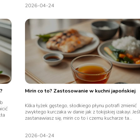
2026-04-24
ć?
Mirin co to? Zastosowanie w kuchni japońskiej
ób
Kilka łyżek gęstego, słodkiego płynu potrafi zmienić
icić
zwykłego kurczaka w danie jak z tokijskiej izakayi. Jeśl
kła
zastanawiasz się, mirin co to i czemu kucharze ta...
2026-04-24