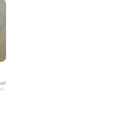
i
awa?
 i