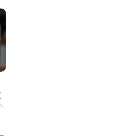
e
y
..