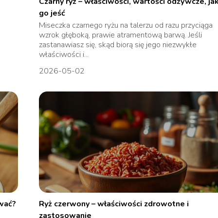
Czarny ryż – właściwości, wartości odżywcze, ja
go jeść
Miseczka czarnego ryżu na talerzu od razu przyciąga
wzrok głęboką, prawie atramentową barwą. Jeśli
zastanawiasz się, skąd biorą się jego niezwykłe
właściwości i...
2026-05-02
ywać?
Ryż czerwony – właściwości zdrowotne i
zastosowanie