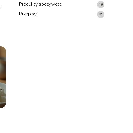
Produkty spożywcze
46
k
Przepisy
31
e