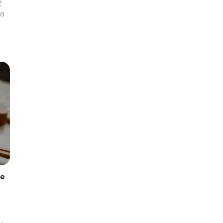
ć
go
ie
..