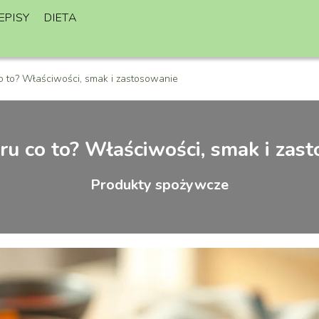
EPISY
DIETA
 to? Właściwości, smak i zastosowanie
u co to? Właściwości, smak i zas
Produkty spożywcze