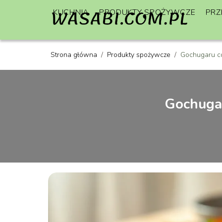
KUCHNIA
PRODUKTY SPOŻYWCZE
PRZ
Strona główna
/
Produkty spożywcze
/
Gochugaru co
Gochugar