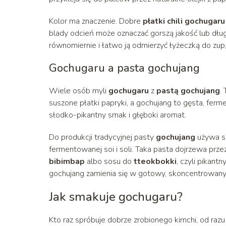
Kolor ma znaczenie. Dobre
płatki chili gochugaru
blady odcień może oznaczać gorszą jakość lub dłu
równomiernie i łatwo ją odmierzyć łyżeczką do zup
Gochugaru a pasta gochujang
Wiele osób myli
gochugaru
z
pastą gochujang
.
suszone płatki papryki, a gochujang to gęsta, ferm
słodko-pikantny smak i głęboki aromat.
Do produkcji tradycyjnej pasty
gochujang
używa si
fermentowanej soi i soli. Taka pasta dojrzewa prz
bibimbap
albo sosu do
tteokbokki
, czyli pikan
gochujang zamienia się w gotowy, skoncentrowan
Jak smakuje gochugaru?
Kto raz spróbuje dobrze zrobionego kimchi, od razu