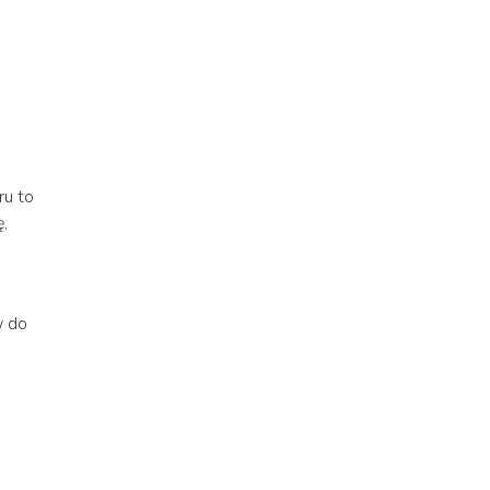
ru to
ę,
w do
a