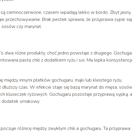
są ciemnoczerwone, czasem wpadają lekko w bordo. Zbyt jasny,
gie przechowywanie. Brak pestek sprawia, że przyprawa sypie się
, sosów czy marynat.
 To dwa różne produkty, choć jedno powstaje z drugiego. Gochuga
entowana pasta chili z dodatkiem ryżu i soi. Ma lepka konsystencj
ę między innymi płatków gochugaru, mąki lub kleistego ryżu,
ez dłuższy czas. W efekcie staje się bazą marynat do mięsa, sosó
tnych kluseczek ryżowych. Gochugaru pozostaje przyprawą sypką, 
y dodatek smakowy.
 poczuje różnicę między zwykłym chili a gochugaru. Ta przyprawa