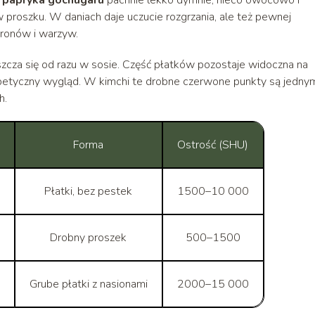
 w proszku. W daniach daje uczucie rozgrzania, ale też pewnej
aronów i warzyw.
szcza się od razu w sosie. Część płatków pozostaje widoczna na
apetyczny wygląd. W kimchi te drobne czerwone punkty są jedny
h.
Forma
Ostrość (SHU)
Płatki, bez pestek
1500–10 000
Drobny proszek
500–1500
Grube płatki z nasionami
2000–15 000