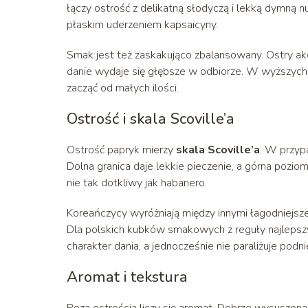
łączy ostrość z delikatną słodyczą i lekką dymną n
płaskim uderzeniem kapsaicyny.
Smak jest też zaskakująco zbalansowany. Ostry akce
danie wydaje się głębsze w odbiorze. W wyższych 
zacząć od małych ilości.
Ostrość i skala Scoville’a
Ostrość papryk mierzy
skala Scoville’a
. W przy
Dolna granica daje lekkie pieczenie, a górna pozio
nie tak dotkliwy jak habanero.
Koreańczycy wyróżniają między innymi łagodniejsz
Dla polskich kubków smakowych z reguły najlepszy 
charakter dania, a jednocześnie nie paraliżuje podn
Aromat i tekstura
Poza ostrością liczy się aromat. Dobrze wysuszon