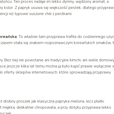
 słońcu. Ten proces nadaje im lekko dymny, wędzony aromat, a
y kolor. Z papryk usuwa się większość pestek, dlatego przypraw
encji niż typowe suszone chili z pestkami.
oreańska
. To właśnie tam przyprawa trafiła do codziennego użyc
Z czasem stała się znakiem rozpoznawczym koreańskich smaków, 
y. Bez niej nie powstanie ani tradycyjne kimchi, ani wiele domow
ce jeszcze kilka lat temu można ją było kupić prawie wyłącznie 
ia do oferty sklepów internetowych, które sprowadzają przyprawy
st drobny proszek jak klasyczna papryka mielona, lecz płatki
st miękka, delikatnie chropowata, a przy dotyku przyprawa lekko
pryczek.