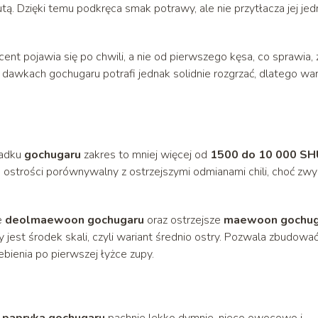
utą. Dzięki temu podkręca smak potrawy, ale nie przytłacza jej je
nt pojawia się po chwili, a nie od pierwszego kęsa, co sprawia, 
dawkach gochugaru potrafi jednak solidnie rozgrzać, dlatego wa
padku
gochugaru
zakres to mniej więcej od
1500 do 10 000 SH
m ostrości porównywalny z ostrzejszymi odmianami chili, choć zwy
e
deolmaewoon gochugaru
oraz ostrzejsze
maewoon gochug
jest środek skali, czyli wariant średnio ostry. Pozwala zbudowa
iebienia po pierwszej łyżce zupy.
a
papryka gochugaru
pachnie lekko dymnie, nieco owocowo i