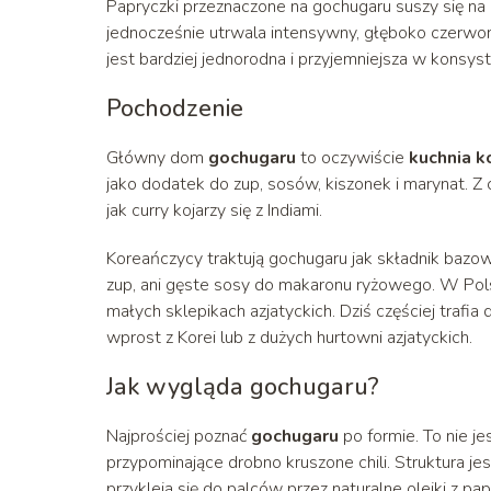
Papryczki przeznaczone na gochugaru suszy się na
jednocześnie utrwala intensywny, głęboko czerwon
jest bardziej jednorodna i przyjemniejsza w konsyst
Pochodzenie
Główny dom
gochugaru
to oczywiście
kuchnia k
jako dodatek do zup, sosów, kiszonek i marynat. 
jak curry kojarzy się z Indiami.
Koreańczycy traktują gochugaru jak składnik bazow
zup, ani gęste sosy do makaronu ryżowego. W Pols
małych sklepikach azjatyckich. Dziś częściej traf
wprost z Korei lub z dużych hurtowni azjatyckich.
Jak wygląda gochugaru?
Najprościej poznać
gochugaru
po formie. To nie je
przypominające drobno kruszone chili. Struktura je
przykleja się do palców przez naturalne olejki z pa