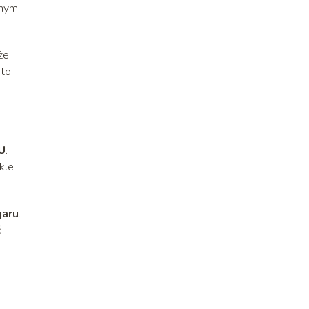
dnym,
że
rto
U
.
kle
aru
.
ć