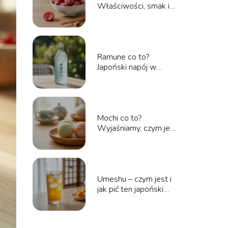
Właściwości, smak i
zastosowanie
Ramune co to?
Japoński napój w
szklanej butelce
Mochi co to?
Wyjaśniamy, czym jest
ten japoński przysmak
Umeshu – czym jest i
jak pić ten japoński
likier?