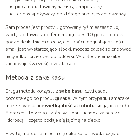
piekarnik ustawiony na niską temperaturę,
termos spożywczy, do którego przelejesz mieszankę.
Sam proces jest prosty. Ugotowany ryż mieszasz z koji i
wodą, zostawiasz do fermentacji na 6–10 godzin, co kilka
godzin delikatnie mieszasz, a na końcu degustujesz. Jeśli
smak jest wystarczająco słodki, możesz całość zblendować
na gładko i przełożyć do lodówki. W chłodzie amazake
zachowuje świeżość przez kilka dni.
Metoda z sake kasu
Druga metoda korzysta z
sake kasu
, czyli osadu
pozostałego po produkcji sake. W tym przypadku amazake
może zawierać
niewielką ilość alkoholu
, sięgającą około
8 procent. To wersja, która w Japonii uchodzi za bardziej
„dorosłą” i często podaje się ją zimą na ciepło.
Przy tej metodzie miesza się sake kasu z wodą, często