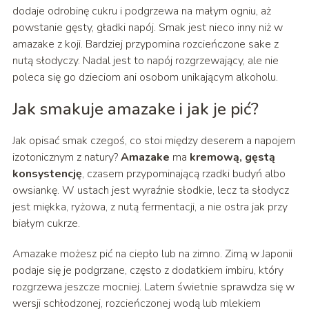
dodaje odrobinę cukru i podgrzewa na małym ogniu, aż
powstanie gęsty, gładki napój. Smak jest nieco inny niż w
amazake z koji. Bardziej przypomina rozcieńczone sake z
nutą słodyczy. Nadal jest to napój rozgrzewający, ale nie
poleca się go dzieciom ani osobom unikającym alkoholu.
Jak smakuje amazake i jak je pić?
Jak opisać smak czegoś, co stoi między deserem a napojem
izotonicznym z natury?
Amazake
ma
kremową, gęstą
konsystencję
, czasem przypominającą rzadki budyń albo
owsiankę. W ustach jest wyraźnie słodkie, lecz ta słodycz
jest miękka, ryżowa, z nutą fermentacji, a nie ostra jak przy
białym cukrze.
Amazake możesz pić na ciepło lub na zimno. Zimą w Japonii
podaje się je podgrzane, często z dodatkiem imbiru, który
rozgrzewa jeszcze mocniej. Latem świetnie sprawdza się w
wersji schłodzonej, rozcieńczonej wodą lub mlekiem