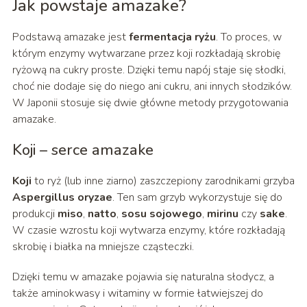
Jak powstaje amazake?
Podstawą amazake jest
fermentacja ryżu
. To proces, w
którym enzymy wytwarzane przez koji rozkładają skrobię
ryżową na cukry proste. Dzięki temu napój staje się słodki,
choć nie dodaje się do niego ani cukru, ani innych słodzików.
W Japonii stosuje się dwie główne metody przygotowania
amazake.
Koji – serce amazake
Koji
to ryż (lub inne ziarno) zaszczepiony zarodnikami grzyba
Aspergillus oryzae
. Ten sam grzyb wykorzystuje się do
produkcji
miso
,
natto
,
sosu sojowego
,
mirinu
czy
sake
.
W czasie wzrostu koji wytwarza enzymy, które rozkładają
skrobię i białka na mniejsze cząsteczki.
Dzięki temu w amazake pojawia się naturalna słodycz, a
także aminokwasy i witaminy w formie łatwiejszej do