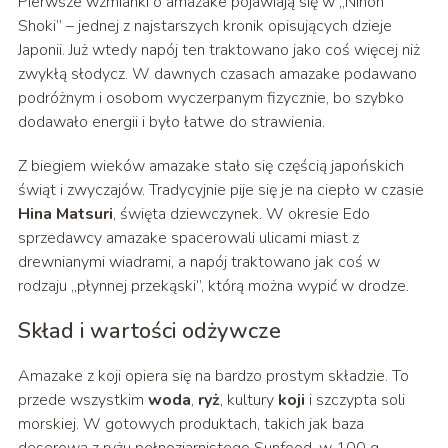
Pierwsze wzmianki o amazake pojawiają się w „Nihon
Shoki” – jednej z najstarszych kronik opisujących dzieje
Japonii. Już wtedy napój ten traktowano jako coś więcej niż
zwykłą słodycz. W dawnych czasach amazake podawano
podróżnym i osobom wyczerpanym fizycznie, bo szybko
dodawało energii i było łatwe do strawienia.
Z biegiem wieków amazake stało się częścią japońskich
świąt i zwyczajów. Tradycyjnie pije się je na ciepło w czasie
Hina Matsuri
, święta dziewczynek. W okresie Edo
sprzedawcy amazake spacerowali ulicami miast z
drewnianymi wiadrami, a napój traktowano jak coś w
rodzaju „płynnej przekąski”, którą można wypić w drodze.
Skład i wartości odżywcze
Amazake z koji opiera się na bardzo prostym składzie. To
przede wszystkim
woda
,
ryż
, kultury
koji
i szczypta soli
morskiej. W gotowych produktach, takich jak baza