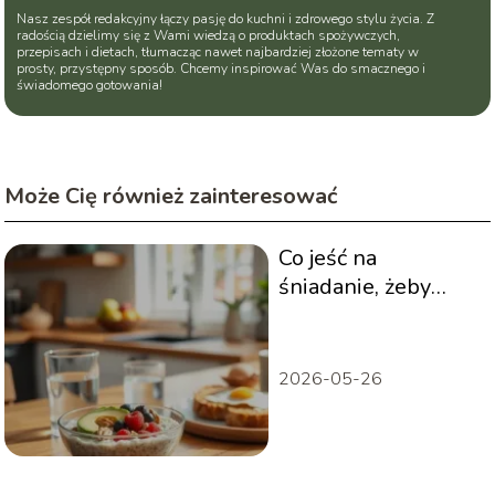
Nasz zespół redakcyjny łączy pasję do kuchni i zdrowego stylu życia. Z
radością dzielimy się z Wami wiedzą o produktach spożywczych,
przepisach i dietach, tłumacząc nawet najbardziej złożone tematy w
prosty, przystępny sposób. Chcemy inspirować Was do smacznego i
świadomego gotowania!
Może Cię również zainteresować
Co jeść na
śniadanie, żeby
mieć energię do
pracy?
2026-05-26