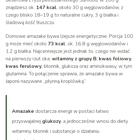
deserowa z ryżu pełnoziarnistego Sunfood, w 100 g
znajdziesz ok.
147 kcal
, około 30 g węglowodanów, z
czego blisko 18–19 g to naturalne cukry, 3 g białka i
śladową ilość tłuszczu.
Domowe amazake bywa lżejsze energetycznie. Porcja 100
g może mieć około
73 kcal
, ok. 16,8 g węglowodanów i
1,2 g białka. Najcenniejsze jest jednak to, czego nie widać
na pierwszy rzut oka:
witaminy z grupy B
,
kwas foliowy
,
kwas ferulowy
, błonnik, glukoza oraz aminokwasy, w tym
glutamina. To połączenie sprawia, że amazake bywa w
Japonii nazywane „płynną kroplówką”.
Amazake
dostarcza energii w postaci łatwo
przyswajalnej
glukozy
, a jednocześnie wnosi do diety
witaminy, błonnik i substancje o działaniu