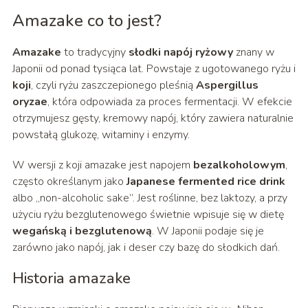
Amazake co to jest?
Amazake
to tradycyjny
słodki napój ryżowy
znany w
Japonii od ponad tysiąca lat. Powstaje z ugotowanego ryżu i
koji
, czyli ryżu zaszczepionego pleśnią
Aspergillus
oryzae
, która odpowiada za proces fermentacji. W efekcie
otrzymujesz gęsty, kremowy napój, który zawiera naturalnie
powstałą glukozę, witaminy i enzymy.
W wersji z koji amazake jest napojem
bezalkoholowym
,
często określanym jako
Japanese fermented rice drink
albo „non-alcoholic sake”. Jest roślinne, bez laktozy, a przy
użyciu ryżu bezglutenowego świetnie wpisuje się w dietę
wegańską i bezglutenową
. W Japonii podaje się je
zarówno jako napój, jak i deser czy bazę do słodkich dań.
Historia amazake