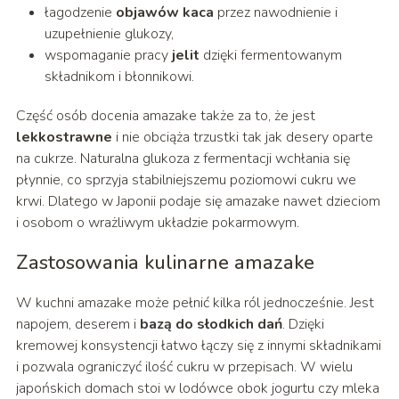
łagodzenie
objawów kaca
przez nawodnienie i
uzupełnienie glukozy,
wspomaganie pracy
jelit
dzięki fermentowanym
składnikom i błonnikowi.
Część osób docenia amazake także za to, że jest
lekkostrawne
i nie obciąża trzustki tak jak desery oparte
na cukrze. Naturalna glukoza z fermentacji wchłania się
płynnie, co sprzyja stabilniejszemu poziomowi cukru we
krwi. Dlatego w Japonii podaje się amazake nawet dzieciom
i osobom o wrażliwym układzie pokarmowym.
Zastosowania kulinarne amazake
W kuchni amazake może pełnić kilka ról jednocześnie. Jest
napojem, deserem i
bazą do słodkich dań
. Dzięki
kremowej konsystencji łatwo łączy się z innymi składnikami
i pozwala ograniczyć ilość cukru w przepisach. W wielu
japońskich domach stoi w lodówce obok jogurtu czy mleka