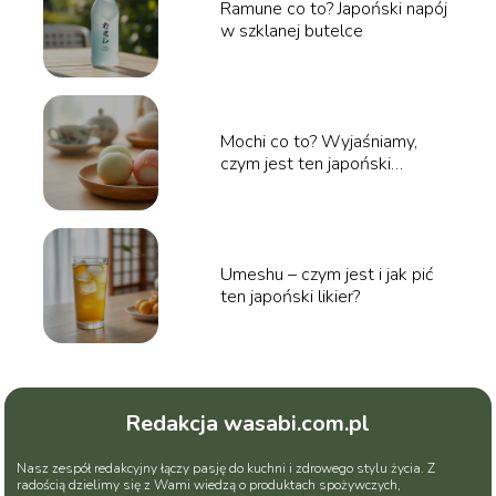
Ramune co to? Japoński napój
w szklanej butelce
Mochi co to? Wyjaśniamy,
czym jest ten japoński
przysmak
Umeshu – czym jest i jak pić
ten japoński likier?
Redakcja wasabi.com.pl
Nasz zespół redakcyjny łączy pasję do kuchni i zdrowego stylu życia. Z
radością dzielimy się z Wami wiedzą o produktach spożywczych,