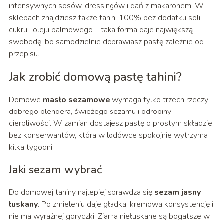
intensywnych sosów, dressingów i dań z makaronem. W
sklepach znajdziesz także tahini 100% bez dodatku soli,
cukru i oleju palmowego – taka forma daje największą
swobodę, bo samodzielnie doprawiasz pastę zależnie od
przepisu.
Jak zrobić domową pastę tahini?
Domowe
masło sezamowe
wymaga tylko trzech rzeczy:
dobrego blendera, świeżego sezamu i odrobiny
cierpliwości. W zamian dostajesz pastę o prostym składzie,
bez konserwantów, która w lodówce spokojnie wytrzyma
kilka tygodni.
Jaki sezam wybrać
Do domowej tahiny najlepiej sprawdza się
sezam jasny
łuskany
. Po zmieleniu daje gładką, kremową konsystencję i
nie ma wyraźnej goryczki. Ziarna niełuskane są bogatsze w