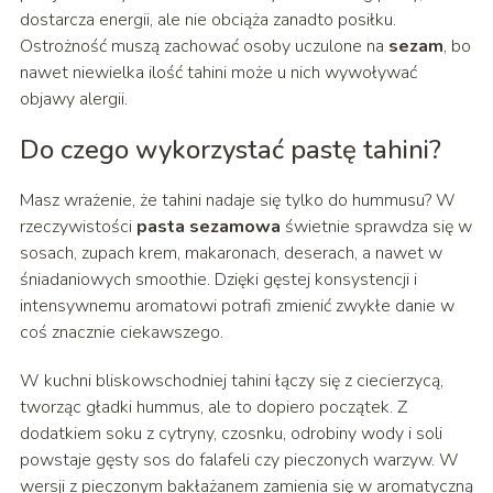
dostarcza energii, ale nie obciąża zanadto posiłku.
Ostrożność muszą zachować osoby uczulone na
sezam
, bo
nawet niewielka ilość tahini może u nich wywoływać
objawy alergii.
Do czego wykorzystać pastę tahini?
Masz wrażenie, że tahini nadaje się tylko do hummusu? W
rzeczywistości
pasta sezamowa
świetnie sprawdza się w
sosach, zupach krem, makaronach, deserach, a nawet w
śniadaniowych smoothie. Dzięki gęstej konsystencji i
intensywnemu aromatowi potrafi zmienić zwykłe danie w
coś znacznie ciekawszego.
W kuchni bliskowschodniej tahini łączy się z ciecierzycą,
tworząc gładki hummus, ale to dopiero początek. Z
dodatkiem soku z cytryny, czosnku, odrobiny wody i soli
powstaje gęsty sos do falafeli czy pieczonych warzyw. W
wersji z pieczonym bakłażanem zamienia się w aromatyczną