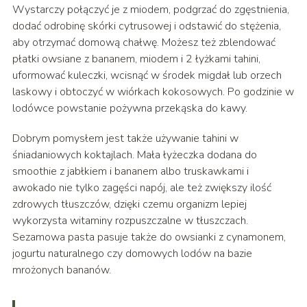
Wystarczy połączyć je z miodem, podgrzać do zgęstnienia,
dodać odrobinę skórki cytrusowej i odstawić do stężenia,
aby otrzymać domową chałwę. Możesz też zblendować
płatki owsiane z bananem, miodem i 2 łyżkami tahini,
uformować kuleczki, wcisnąć w środek migdał lub orzech
laskowy i obtoczyć w wiórkach kokosowych. Po godzinie w
lodówce powstanie pożywna przekąska do kawy.
Dobrym pomysłem jest także używanie tahini w
śniadaniowych koktajlach. Mała łyżeczka dodana do
smoothie z jabłkiem i bananem albo truskawkami i
awokado nie tylko zagęści napój, ale też zwiększy ilość
zdrowych tłuszczów, dzięki czemu organizm lepiej
wykorzysta witaminy rozpuszczalne w tłuszczach.
Sezamowa pasta pasuje także do owsianki z cynamonem,
jogurtu naturalnego czy domowych lodów na bazie
mrożonych bananów.