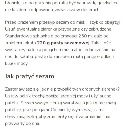
błonnik, ale po prażeniu potrafią być naprawdę gorzkie, co
nie każdemu odpowiada, zwłaszcza w deserach.
Przed prażeniem przesyp sezam do miski i szybko obejrzyj.
Usuń ewentualne ziarenka przypalone czy zabrudzone.
Standardowa szklanka o pojemności 250 ml daje po
zmieleniu około
220 g pasty sezamowej
. Taka ilość
wystarczy na kilka porcji hummusu albo jednocześnie na
sos do sałatki, pastę do kanapek i małą porcję słodkich
kulek mocy.
Jak prażyć sezam
Zastanawiasz się, jak nie przypalić tych drobnych ziarenek?
Ustaw palnik trochę poniżej średniej mocy i użyj suchej
patelni. Sezam wysyp cienką warstwą, a jeśli masz małą
patelnię, praż porcjami. Co minutę wymieszaj ziarna
drewnianą łyżką, aby zrumieniły się równomiernie i nie
przywarły do dna.