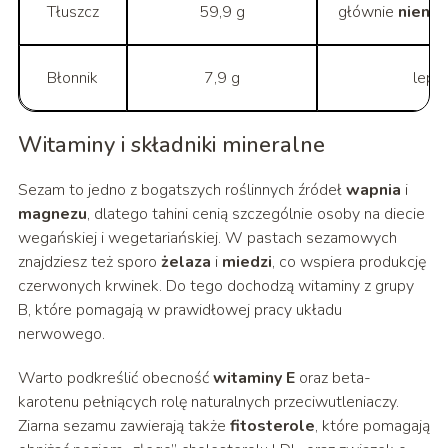
Tłuszcz
59,9 g
głównie
niena
Błonnik
7,9 g
lepsz
Witaminy i składniki mineralne
Sezam to jedno z bogatszych roślinnych źródeł
wapnia
i
magnezu
, dlatego tahini cenią szczególnie osoby na diecie
wegańskiej i wegetariańskiej. W pastach sezamowych
znajdziesz też sporo
żelaza
i
miedzi
, co wspiera produkcję
czerwonych krwinek. Do tego dochodzą witaminy z grupy
B, które pomagają w prawidłowej pracy układu
nerwowego.
Warto podkreślić obecność
witaminy E
oraz beta-
karotenu pełniących rolę naturalnych przeciwutleniaczy.
Ziarna sezamu zawierają także
fitosterole
, które pomagają