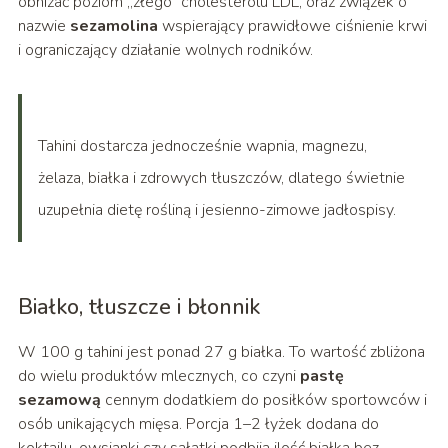
obniżać poziom „złego” cholesterolu LDL, oraz związek o
nazwie
sezamolina
wspierający prawidłowe ciśnienie krwi
i ograniczający działanie wolnych rodników.
Tahini dostarcza jednocześnie wapnia, magnezu,
żelaza, białka i zdrowych tłuszczów, dlatego świetnie
uzupełnia dietę rośliną i jesienno-zimowe jadłospisy.
Białko, tłuszcze i błonnik
W 100 g tahini jest ponad 27 g białka. To wartość zbliżona
do wielu produktów mlecznych, co czyni
pastę
sezamową
cennym dodatkiem do posiłków sportowców i
osób unikających mięsa. Porcja 1–2 łyżek dodana do