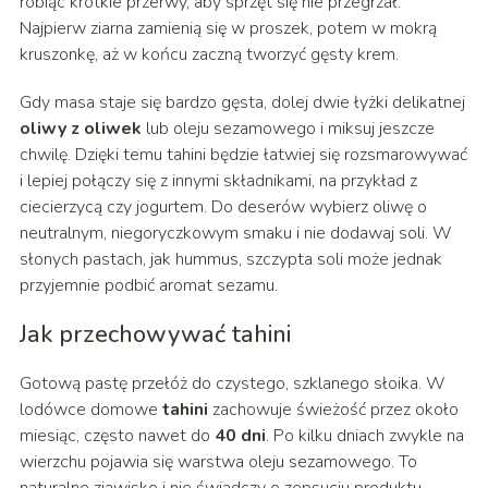
robiąc krótkie przerwy, aby sprzęt się nie przegrzał.
Najpierw ziarna zamienią się w proszek, potem w mokrą
kruszonkę, aż w końcu zaczną tworzyć gęsty krem.
Gdy masa staje się bardzo gęsta, dolej dwie łyżki delikatnej
oliwy z oliwek
lub oleju sezamowego i miksuj jeszcze
chwilę. Dzięki temu tahini będzie łatwiej się rozsmarowywać
i lepiej połączy się z innymi składnikami, na przykład z
ciecierzycą czy jogurtem. Do deserów wybierz oliwę o
neutralnym, niegoryczkowym smaku i nie dodawaj soli. W
słonych pastach, jak hummus, szczypta soli może jednak
przyjemnie podbić aromat sezamu.
Jak przechowywać tahini
Gotową pastę przełóż do czystego, szklanego słoika. W
lodówce domowe
tahini
zachowuje świeżość przez około
miesiąc, często nawet do
40 dni
. Po kilku dniach zwykle na
wierzchu pojawia się warstwa oleju sezamowego. To