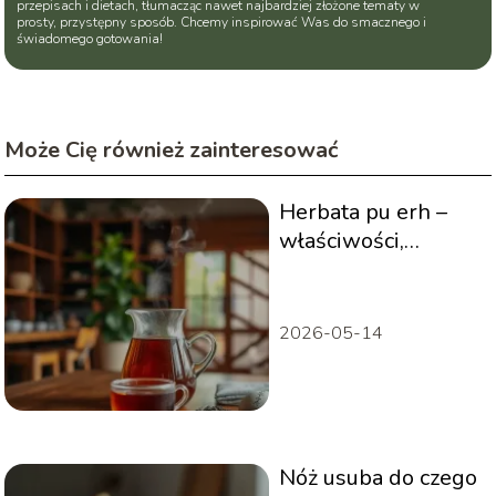
przepisach i dietach, tłumacząc nawet najbardziej złożone tematy w
prosty, przystępny sposób. Chcemy inspirować Was do smacznego i
świadomego gotowania!
Może Cię również zainteresować
Herbata pu erh –
właściwości,
działanie, jak ją pić?
2026-05-14
Nóż usuba do czego