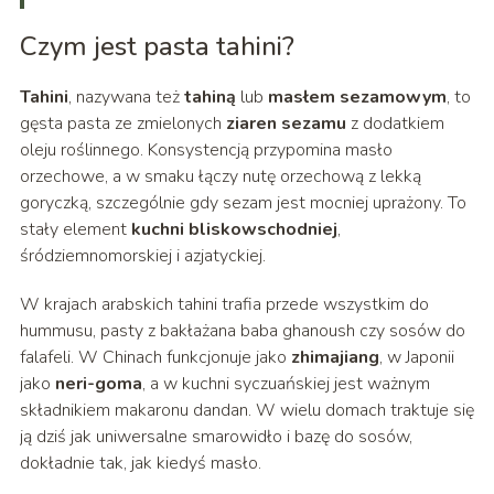
Czym jest pasta tahini?
Tahini
, nazywana też
tahiną
lub
masłem sezamowym
, to
gęsta pasta ze zmielonych
ziaren sezamu
z dodatkiem
oleju roślinnego. Konsystencją przypomina masło
orzechowe, a w smaku łączy nutę orzechową z lekką
goryczką, szczególnie gdy sezam jest mocniej uprażony. To
stały element
kuchni bliskowschodniej
,
śródziemnomorskiej i azjatyckiej.
W krajach arabskich tahini trafia przede wszystkim do
hummusu, pasty z bakłażana baba ghanoush czy sosów do
falafeli. W Chinach funkcjonuje jako
zhimajiang
, w Japonii
jako
neri-goma
, a w kuchni syczuańskiej jest ważnym
składnikiem makaronu dandan. W wielu domach traktuje się
ją dziś jak uniwersalne smarowidło i bazę do sosów,
dokładnie tak, jak kiedyś masło.