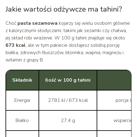
Jakie wartości odżywcze ma tahini?
Choć
pasta sezamowa
kojarzy się wielu osobom głównie
z kalorycznymi słodyczami, takimi jak sezamki czy chałwa,
jej skład robi wrażenie. W 100 g tahini znajduje się około
673 kcal
, ale w tym pakiecie dostajesz solidną porcję
białka, zdrowych tłuszczów, błonnika, wapnia, magnezu i
witamin z grupy B.
Składnik
Ilość w 100 g tahini
Energia
2781 kJ / 673 kcal
porcja sk
Białko
27,4 g
wsparcie dl