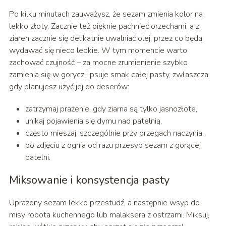
Po kilku minutach zauważysz, że sezam zmienia kolor na
lekko złoty. Zacznie też pięknie pachnieć orzechami, a z
ziaren zacznie się delikatnie uwalniać olej, przez co będą
wydawać się nieco lepkie. W tym momencie warto
zachować czujność – za mocne zrumienienie szybko
zamienia się w gorycz i psuje smak całej pasty, zwłaszcza
gdy planujesz użyć jej do deserów:
zatrzymaj prażenie, gdy ziarna są tylko jasnozłote,
unikaj pojawienia się dymu nad patelnią,
często mieszaj, szczególnie przy brzegach naczynia,
po zdjęciu z ognia od razu przesyp sezam z gorącej
patelni.
Miksowanie i konsystencja pasty
Uprażony sezam lekko przestudź, a następnie wsyp do
misy robota kuchennego lub malaksera z ostrzami. Miksuj,