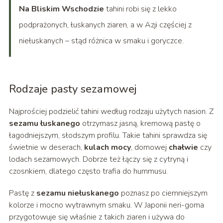
Na Bliskim Wschodzie
tahini robi się z lekko
podprażonych, łuskanych ziaren, a w Azji częściej z
niełuskanych – stąd różnica w smaku i goryczce.
Rodzaje pasty sezamowej
Najprościej podzielić tahini według rodzaju użytych nasion. Z
sezamu łuskanego
otrzymasz jasną, kremową pastę o
łagodniejszym, słodszym profilu. Takie tahini sprawdza się
świetnie w deserach,
kulach mocy
, domowej
chałwie
czy
lodach sezamowych. Dobrze też łączy się z cytryną i
czosnkiem, dlatego często trafia do hummusu.
Pastę z
sezamu niełuskanego
poznasz po ciemniejszym
kolorze i mocno wytrawnym smaku. W Japonii neri-goma
przygotowuje się właśnie z takich ziaren i używa do