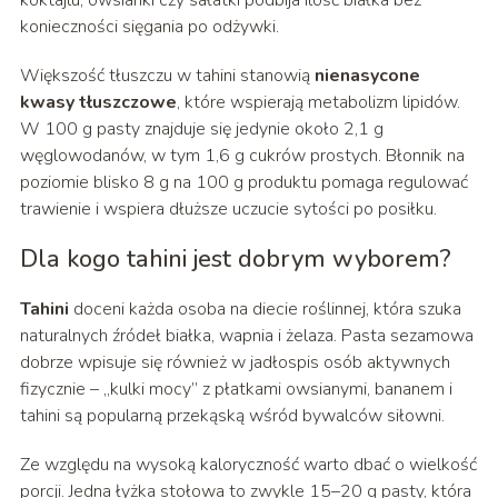
koktajlu, owsianki czy sałatki podbija ilość białka bez
konieczności sięgania po odżywki.
Większość tłuszczu w tahini stanowią
nienasycone
kwasy tłuszczowe
, które wspierają metabolizm lipidów.
W 100 g pasty znajduje się jedynie około 2,1 g
węglowodanów, w tym 1,6 g cukrów prostych. Błonnik na
poziomie blisko 8 g na 100 g produktu pomaga regulować
trawienie i wspiera dłuższe uczucie sytości po posiłku.
Dla kogo tahini jest dobrym wyborem?
Tahini
doceni każda osoba na diecie roślinnej, która szuka
naturalnych źródeł białka, wapnia i żelaza. Pasta sezamowa
dobrze wpisuje się również w jadłospis osób aktywnych
fizycznie – „kulki mocy” z płatkami owsianymi, bananem i
tahini są popularną przekąską wśród bywalców siłowni.
Ze względu na wysoką kaloryczność warto dbać o wielkość
porcji. Jedna łyżka stołowa to zwykle 15–20 g pasty, która