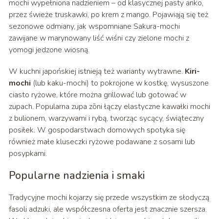
mochi wypełniona nadzieniem – od klasycznej pasty anko,
przez świeże truskawki, po krem z mango. Pojawiają się też
sezonowe odmiany, jak wspomniane Sakura-mochi
zawijane w marynowany liść wiśni czy zielone mochi z
yomogi jedzone wiosną.
W kuchni japońskiej istnieją też warianty wytrawne.
Kiri-
mochi
(lub kaku-mochi) to pokrojone w kostkę, wysuszone
ciasto ryżowe, które można grillować lub gotować w
zupach. Popularna zupa zōni łączy elastyczne kawałki mochi
z bulionem, warzywami i rybą, tworząc sycący, świąteczny
posiłek. W gospodarstwach domowych spotyka się
również małe kluseczki ryżowe podawane z sosami lub
posypkami.
Popularne nadzienia i smaki
Tradycyjne mochi kojarzy się przede wszystkim ze słodyczą
fasoli adzuki, ale współczesna oferta jest znacznie szersza.