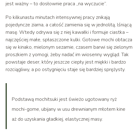
jest ważny – to dosłownie praca „na wyczucie”.
Po kilkunastu minutach intensywnej pracy znikają
pojedyncze ziarna, a całość zamienia się w jednolitą, lśniącą
masę. Wtedy odrywa się z niej kawałki i formuje ciastka –
najczęściej małe, spłaszczone kulki. Gotowe mochi obtacza
się w kinako, mielonym sezamie, czasem barwi się zielonym
proszkiem z yomogi, żeby nadać im wiosenny wygląd. Tak
powstaje deser, który jeszcze ciepły jest miękki i bardzo
rozciągliwy, a po ostygnięciu staje się bardziej sprężysty.
Podstawą mochitsuki jest świeżo ugotowany ryż
mochi-gome, ubijany w usu drewnianym młotem kine
aż do uzyskania gładkiej, elastycznej masy.