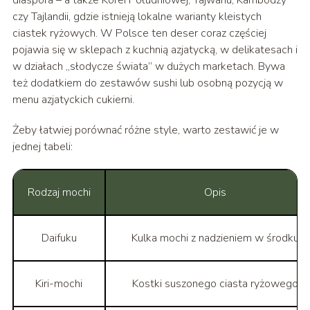
diaspora – a także Korei Południowej, Tajwanu, Kambodży
czy Tajlandii, gdzie istnieją lokalne warianty kleistych
ciastek ryżowych. W Polsce ten deser coraz częściej
pojawia się w sklepach z kuchnią azjatycką, w delikatesach i
w działach „słodycze świata” w dużych marketach. Bywa
też dodatkiem do zestawów sushi lub osobną pozycją w
menu azjatyckich cukierni.
Żeby łatwiej porównać różne style, warto zestawić je w
jednej tabeli:
Rodzaj mochi
Opis
Daifuku
Kulka mochi z nadzieniem w środku
Kiri-mochi
Kostki suszonego ciasta ryżowego