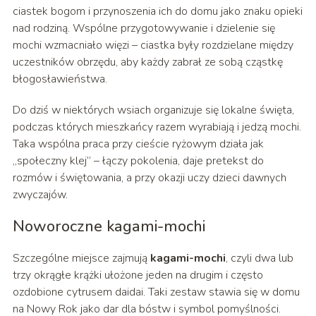
ciastek bogom i przynoszenia ich do domu jako znaku opieki
nad rodziną. Wspólne przygotowywanie i dzielenie się
mochi wzmacniało więzi – ciastka były rozdzielane między
uczestników obrzędu, aby każdy zabrał ze sobą cząstkę
błogosławieństwa.
Do dziś w niektórych wsiach organizuje się lokalne święta,
podczas których mieszkańcy razem wyrabiają i jedzą mochi.
Taka wspólna praca przy cieście ryżowym działa jak
„społeczny klej” – łączy pokolenia, daje pretekst do
rozmów i świętowania, a przy okazji uczy dzieci dawnych
zwyczajów.
Noworoczne kagami-mochi
Szczególne miejsce zajmują
kagami-mochi
, czyli dwa lub
trzy okrągłe krążki ułożone jeden na drugim i często
ozdobione cytrusem daidai. Taki zestaw stawia się w domu
na Nowy Rok jako dar dla bóstw i symbol pomyślności.