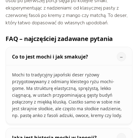
osób po pierwszej porcji sięga po kolejne smaki,
eksperymentując z nadzieniami: od klasycznej pasty z
czerwonej fasoli po kremy z mango czy matchą. To deser,
który łatwo dopasować do własnych upodobań.
FAQ – najczęściej zadawane pytania
Co to jest mochi i jak smakuje?
Mochi to tradycyjny japoński deser ryżowy
przygotowywany z odmiany kleistego ryżu mochi-
gome. Ma strukturę elastyczną, sprężystą, lekko
ciągnącą, w ustach przypominającą gęsty budyń
połączony z miękką kluską. Ciastko samo w sobie nie
jest skrajnie słodkie, ale często ma słodkie nadzienie,
np. pastę anko z fasoli adzuki, owoce, kremy czy lody.
Jaka jest historia mochi w Japonii?