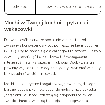
Lody mochi
Lodowa kula w cienkiej otoczce z moch
Mochi w Twojej kuchni – pytania i
wskazówki
Dla wielu osób pierwsze spotkanie z mochi to szok
związany z konsystencją – coś pomiędzy żelkiem, budyniem
i kluską. Czy to nadaje się dla każdego? Nie zawsze. Ciastko
zawiera głównie ryż i cukier, bywa też wzbogacone
mlekiem, śmietanką, orzechami lub soją. Osoby z alergiami
powinny więc dokładnie czytać etykiety i wybierać warianty
bez składników, które im szkodzą.
Mochi jest kaloryczne i bogate w węglowodany, dlatego
bardziej pasuje jako mały deser do herbaty niż przekąska
„garściami”. W Japonii zdarzają się przypadki zadławień –
twarde, zimne kawałki są trudniejsze do pogryzienia –