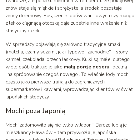
twardsze, ale po kilku minutach w temperaturze pokojowej
znów staje się miękkie i sprężyste, a środek pozostaje
zimny i kremowy. Połączenie lodów waniliowych czy mango
z lekko ciągnącą otoczką daje zupełnie inne wrażenie niż
klasyczny rożek.
W sprzedaży pojawiają się zarówno tradycyjne smaki
(matcha, czarny sezam), jak i typowo „zachodnie” – słony
karmel, czekolada, orzech laskowy. Kulki są małe, dlatego
wiele osób traktuje je jako
małą porcję deseru
, idealną
„na spróbowanie czegoś nowego”. To właśnie lody mochi
często jako pierwsze trafiają do zagranicznych
supermarketów i kawiarni, wprowadzając klientów w świat
japońskich słodyczy.
Mochi poza Japonią
Mochi zadomowiło się nie tylko w Japonii. Bardzo lubią je
mieszkańcy Hawajów – tam przywiozła je japońska