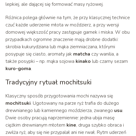
lepkiej, ale dającej się formować masy ryżowej.
Różnica polega głównie na tym, że przy klasycznej technice
czuć każde uderzenie młota w moździerz, a przy wersji
domowej większość pracy zastępuje garnek i miska. W obu
przypadkach ogromne znaczenie mają drobne dodatki:
skrobia kukurydziana lub mąka ziemniaczana, którymi
posypuje się ciasto, aromaty jak
matcha
czy wanilia, a
także posypki – np. mąka sojowa
kinako
lub czarny sezam
kuro-goma
.
Tradycyjny rytuał mochitsuki
Klasyczny sposób przygotowania mochi nazywa się
mochitsuki
. Ugotowany na parze ryż trafia do dużego
drewnianego lub kamiennego moździerza, zwanego
usu
.
Dwie osoby pracują naprzemiennie: jedna ubija masę
ciężkim drewnianym młotem
kine
, druga szybko obraca i
zwilża ryż, aby się nie przypalał ani nie rwał. Rytm uderzeń