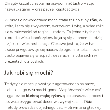
Okrągły kształt ciastka ma przypominać lustro – stąd
nazwa „kagami” – oraz pełnię i ciągłość życia.
W okresie noworocznym mochi trafia też do zupy
zōni
, w
której łączy się z wywarem, warzywami i rybą, a skład różni
się w zależności od regionu i rodziny. To jedno z tych dań,
które dla wielu Japończyków kojarzą się z domem bardziej
niż jakakolwiek restauracja. Ciekawe jest to, że w tym
czasie przygotowuje się naprawdę ogromne ilości mochi –
ciasto pojawia się w zupach, deserach, na ołtarzach i w
prezentach dla bliskich.
Jak robi się mochi?
Tradycyjnie mochi powstaje z ugotowanego na parze,
niełuskanego ryżu mochi-gome. Współcześnie wiele osób
sięga też po
kleistą mąkę ryżową
, co upraszcza proces i
pozwala przygotować deser w zwykłej kuchni. Obie
metody prowadzą do jednego celu – otrzymania gładkiej,