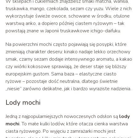
W sklepach i cukierniach znajdziesz smaki matcha, wanilia,
truskawka, mango, czekolada, sezam czy yuzu. Wiele z nich
wykorzystuje świeże owoce, schowane w środku, otulone
warstwą anko, a dopiero później ciastem ryżowym – tak
powstają znane w Japonii truskawkowe ichigo-daifuku.
Na powierzchni mochi często pojawiają się posypki, które
zmieniają charakter deseru: kinako nadaje lekko orzechowy
smak, czarny sezam dodaje intensywnego aromatu, a kakao
czy wiórki kokosowe sprawiają, że deser staje się bliższy
europejskim gustom. Sama baza – elastyczne ciasto
ryżowe – pozostaje dość neutralna, dlatego świetnie
„niesie” zarówno delikatne, jak i bardzo wyraziste nadzienia.
Lody mochi
Jedną z najpopularniejszych nowoczesnych odsłon są
lody
mochi
. To małe kulki lodów, które otacza cienka warstwa
ciasta ryżowego. Po wyjęciu z zamrażarki mochi jest