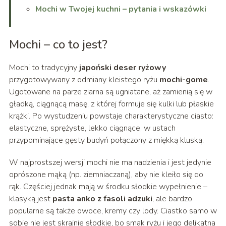
Mochi w Twojej kuchni – pytania i wskazówki
Mochi – co to jest?
Mochi to tradycyjny
japoński deser ryżowy
przygotowywany z odmiany kleistego ryżu
mochi-gome
.
Ugotowane na parze ziarna są ugniatane, aż zamienią się w
gładką, ciągnącą masę, z której formuje się kulki lub płaskie
krążki. Po wystudzeniu powstaje charakterystyczne ciasto:
elastyczne, sprężyste, lekko ciągnące, w ustach
przypominające gęsty budyń połączony z miękką kluską.
W najprostszej wersji mochi nie ma nadzienia i jest jedynie
oprószone mąką (np. ziemniaczaną), aby nie kleiło się do
rąk. Częściej jednak mają w środku słodkie wypełnienie –
klasyką jest
pasta anko z fasoli adzuki
, ale bardzo
popularne są także owoce, kremy czy lody. Ciastko samo w
sobie nie jest skrajnie słodkie, bo smak ryżu i jego delikatna