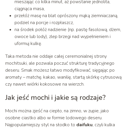
mieszając co kilka minut, aż powstanie jednolita,
ciągnąca masa,
przełóż masę na blat oprószony mąką ziemniaczaną,
podziel na porcje i rozpłaszcz,
na środek połóż nadzienie (np. pastę fasolową, dżem,
owoce lub lody), zlep brzegi nad wypełnieniem i
uformuj kulkę.
Taka metoda nie oddaje całej ceremonialnej strony
mochitsuki, ale pozwala poczuć strukturę tradycyjnego
deseru. Smak możesz łatwo modyfikować, sięgając po
aromaty – matchę, kakao, wanilię, startą skórkę cytrusową
czy nawet wiórki kokosowe na wierzch.
Jak jeść mochi i jakie są rodzaje?
Mochi można zjeść na ciepło, na zimno, w zupie, jako
osobne ciastko albo w formie lodowego deseru.
Najpopularniejszy styl na słodko to
daifuku
, czyli kulka