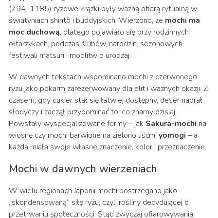
(794–1185) ryżowe krążki były ważną ofiarą rytualną w
świątyniach shintō i buddyjskich. Wierzono, że
mochi ma
moc duchową
, dlatego pojawiało się przy rodzinnych
ołtarzykach, podczas ślubów, narodzin, sezonowych
festiwali matsuri i modlitw o urodzaj.
W dawnych tekstach wspominano mochi z czerwonego
ryżu jako pokarm zarezerwowany dla elit i ważnych okazji. Z
czasem, gdy cukier stał się łatwiej dostępny, deser nabrał
słodyczy i zaczął przypominać to, co znamy dzisiaj.
Powstały wyspecjalizowane formy – jak
Sakura-mochi
na
wiosnę czy mochi barwione na zielono liśćmi
yomogi
– a
każda miała swoje własne znaczenie, kolor i przeznaczenie.
Mochi w dawnych wierzeniach
W wielu regionach Japonii mochi postrzegano jako
„skondensowaną” siłę ryżu, czyli rośliny decydującej o
przetrwaniu społeczności. Stąd zwyczaj ofiarowywania