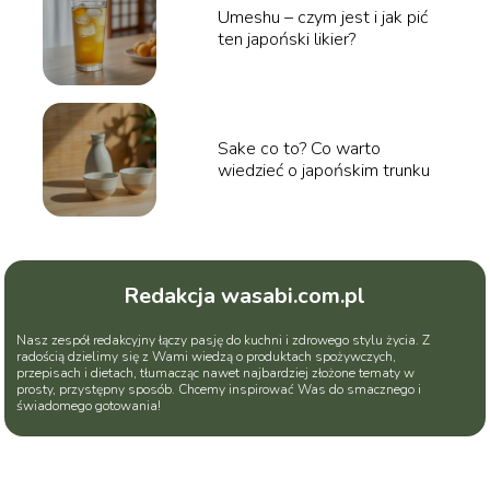
Umeshu – czym jest i jak pić
ten japoński likier?
Sake co to? Co warto
wiedzieć o japońskim trunku
Redakcja wasabi.com.pl
Nasz zespół redakcyjny łączy pasję do kuchni i zdrowego stylu życia. Z
radością dzielimy się z Wami wiedzą o produktach spożywczych,
przepisach i dietach, tłumacząc nawet najbardziej złożone tematy w
prosty, przystępny sposób. Chcemy inspirować Was do smacznego i
świadomego gotowania!