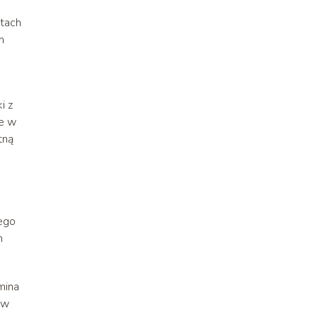
atach
h
i z
że w
tną
ego
m
mina
 w