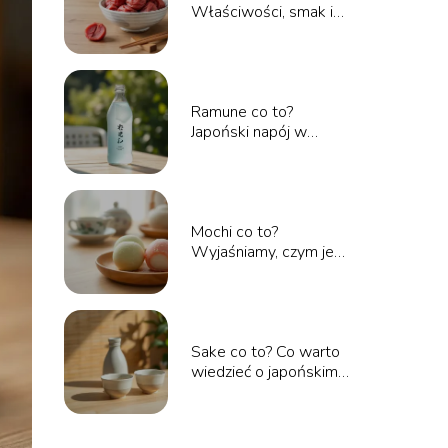
Właściwości, smak i
zastosowanie
Ramune co to?
Japoński napój w
szklanej butelce
Mochi co to?
Wyjaśniamy, czym jest
ten japoński przysmak
Sake co to? Co warto
wiedzieć o japońskim
trunku