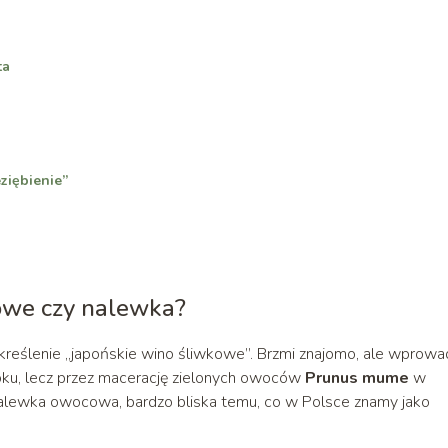
ta
ziębienie”
owe czy nalewka?
 określenie „japońskie wino śliwkowe”. Brzmi znajomo, ale wprowa
oku, lecz przez macerację zielonych owoców
Prunus mume
w
nalewka owocowa, bardzo bliska temu, co w Polsce znamy jako