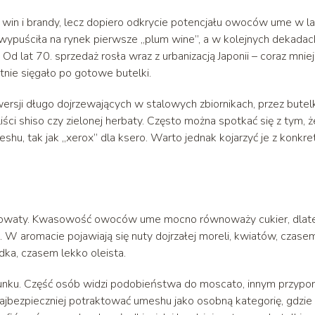
win i brandy, lecz dopiero odkrycie potencjału owoców ume w l
a wypuściła na rynek pierwsze „plum wine”, a w kolejnych dekadac
Od lat 70. sprzedaż rosła wraz z urbanizacją Japonii – coraz mniej
nie sięgało po gotowe butelki.
ersji długo dojrzewających w stalowych zbiornikach, przez butelk
 liści shiso czy zielonej herbaty. Często można spotkać się z tym, 
hu, tak jak „xerox” dla ksero. Warto jednak kojarzyć je z konkre
lepkowaty. Kwasowość owoców ume mocno równoważy cukier, dlat
 W aromacie pojawiają się nuty dojrzałej moreli, kwiatów, czase
dka, czasem lekko oleista.
unku. Część osób widzi podobieństwa do moscato, innym przypo
ajbezpieczniej potraktować umeshu jako osobną kategorię, gdzie