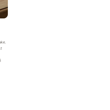
ake,
z
.