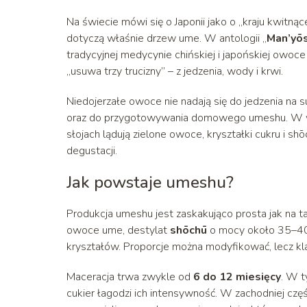
Na świecie mówi się o Japonii jako o „kraju kwitną
dotyczą właśnie drzew ume. W antologii „
Man’yō
tradycyjnej medycynie chińskiej i japońskiej owoc
„usuwa trzy trucizny” – z jedzenia, wody i krwi.
Niedoje­rzałe owoce nie nadają się do jedzenia na 
oraz do przygotowywania domowego umeshu. W wi
słojach lądują zielone owoce, kryształki cukru i sh
degustacji.
Jak powstaje umeshu?
Produkcja umeshu jest zaskakująco prosta jak na t
owoce ume, destylat
shōchū
o mocy około 35–40%,
kryształów. Proporcje można modyfikować, lecz kl
Maceracja trwa zwykle od
6 do 12 miesięcy
. W t
cukier łagodzi ich intensywność. W zachodniej cz