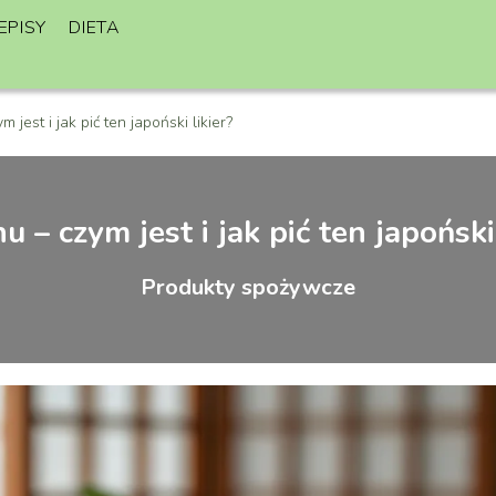
EPISY
DIETA
jest i jak pić ten japoński likier?
 – czym jest i jak pić ten japoński 
Produkty spożywcze