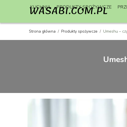
KUCHNIA
PRODUKTY SPOŻYWCZE
PRZ
Strona główna
/
Produkty spożywcze
/
Umeshu – czym 
Umeshu