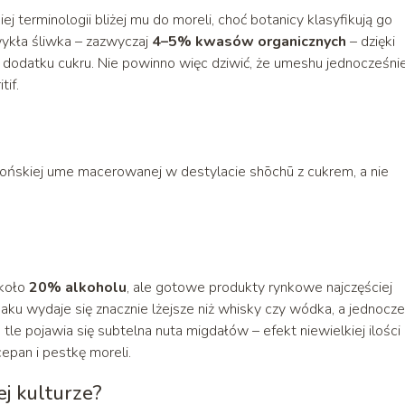
 terminologii bliżej mu do moreli, choć botanicy klasyfikują go
ykła śliwka – zazwyczaj
4–5% kwasów organicznych
– dzięki
dodatku cukru. Nie powinno więc dziwić, że umeshu jednocześni
if.
ońskiej ume macerowanej w destylacie shōchū z cukrem, a nie
około
20% alkoholu
, ale gotowe produkty rynkowe najczęściej
u wydaje się znacznie lżejsze niż whisky czy wódka, a jednocze
tle pojawia się subtelna nuta migdałów – efekt niewielkiej ilości
epan i pestkę moreli.
j kulturze?