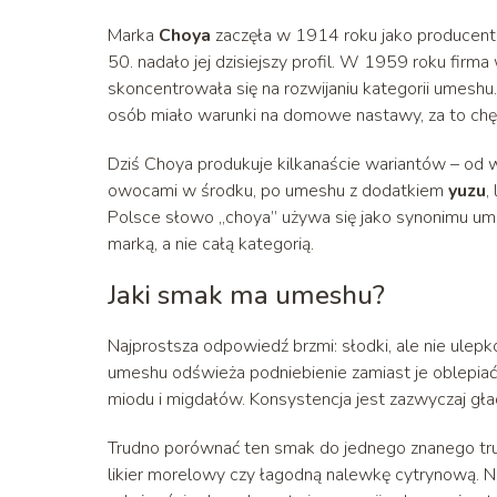
Marka
Choya
zaczęła w 1914 roku jako producent 
50. nadało jej dzisiejszy profil. W 1959 roku firm
skoncentrowała się na rozwijaniu kategorii umeshu. 
osób miało warunki na domowe nastawy, za to chęt
Dziś Choya produkuje kilkanaście wariantów – od w
owocami w środku, po umeshu z dodatkiem
yuzu
,
Polsce słowo „choya” używa się jako synonimu umes
marką, a nie całą kategorią.
Jaki smak ma umeshu?
Najprostsza odpowiedź brzmi: słodki, ale nie u
umeshu odświeża podniebienie zamiast je oblepiać.
miodu i migdałów. Konsystencja jest zazwyczaj gła
Trudno porównać ten smak do jednego znanego tr
likier morelowy czy łagodną nalewkę cytrynową. N