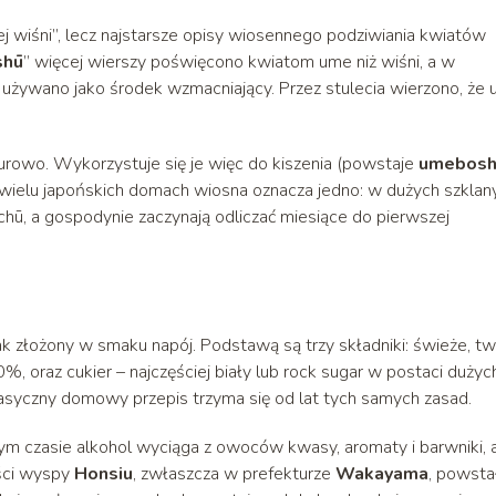
cej wiśni”, lecz najstarsze opisy wiosennego podziwiania kwiatów
shū
” więcej wierszy poświęcono kwiatom ume niż wiśni, a w
e używano jako środek wzmacniający. Przez stulecia wierzono, że
surowo. Wykorzystuje się je więc do kiszenia (powstaje
umebosh
elu japońskich domach wiosna oznacza jedno: w dużych szklan
ōchū, a gospodynie zaczynają odliczać miesiące do pierwszej
ak złożony w smaku napój. Podstawą są trzy składniki: świeże, t
 oraz cukier – najczęściej biały lub rock sugar w postaci dużyc
asyczny domowy przepis trzyma się od lat tych samych zasad.
ym czasie alkohol wyciąga z owoców kwasy, aromaty i barwniki, 
ęści wyspy
Honsiu
, zwłaszcza w prefekturze
Wakayama
, powsta