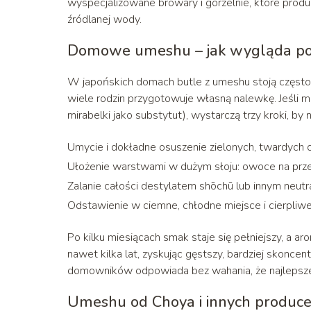
wyspecjalizowane browary i gorzelnie, które produ
źródlanej wody.
Domowe umeshu – jak wygląda po
W japońskich domach butle z umeshu stoją często w
wiele rodzin przygotowuje własną nalewkę. Jeśli 
mirabelki jako substytut), wystarczą trzy kroki, by 
Umycie i dokładne osuszenie zielonych, twardych
Ułożenie warstwami w dużym słoju: owoce na przem
Zalanie całości destylatem shōchū lub innym neu
Odstawienie w ciemne, chłodne miejsce i cierpliwe 
Po kilku miesiącach smak staje się pełniejszy, a a
nawet kilka lat, zyskując gęstszy, bardziej skonc
domowników odpowiada bez wahania, że najlepsze 
Umeshu od Choya i innych produc