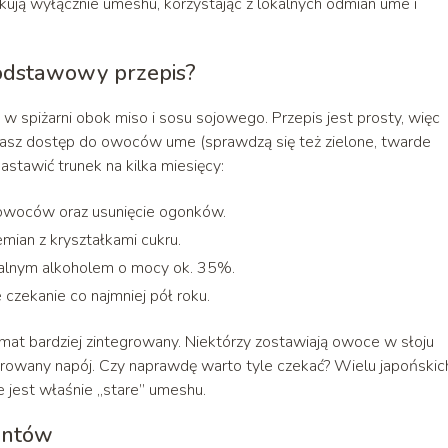
kują wyłącznie umeshu, korzystając z lokalnych odmian ume i
dstawowy przepis?
 spiżarni obok miso i sosu sojowego. Przepis jest prosty, więc
masz dostęp do owoców ume (sprawdzą się też zielone, twarde
nastawić trunek na kilka miesięcy:
 owoców oraz usunięcie ogonków.
ian z kryształkami cukru.
tralnym alkoholem o mocy ok. 35%.
czekanie co najmniej pół roku.
romat bardziej zintegrowany. Niektórzy zostawiają owoce w słoju
entrowany napój. Czy naprawdę warto tyle czekać? Wielu japońskic
jest właśnie „stare” umeshu.
entów