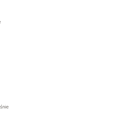
e
śnie