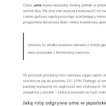
Owoc
ume
bywa nazywany śliwką, jednak w polskiej
wśród śliw. Ma znacznie wyższą kwasowość niż zw
czemu gotowy napój pozostaje orzeźwiający mimo 
przypomina deserowy likier i lekko kwaskowy aperit
Umeshu to słodko‑kwaśna nalewka z moreli jap
wino powstałe z fermentacji owoców.
W procesie produkcji moc nastawu sięga często 
rozcieńcza się do poziomu 10–15%. Dlatego w smak
bardziej wyraziste niż większość win stołowych. W 
związków z pestek – która przywodzi na myśl marc
Jaką rolę odgrywa ume w japońskie