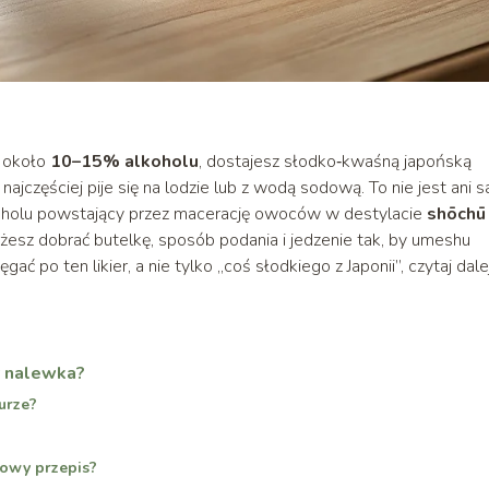
y około
10–15% alkoholu
, dostajesz słodko‑kwaśną japońską
ą najczęściej pije się na lodzie lub z wodą sodową. To nie jest ani s
lkoholu powstający przez macerację owoców w destylacie
shōchū
żesz dobrać butelkę, sposób podania i jedzenie tak, by umeshu
ć po ten likier, a nie tylko „coś słodkiego z Japonii”, czytaj dalej
y nalewka?
urze?
owy przepis?