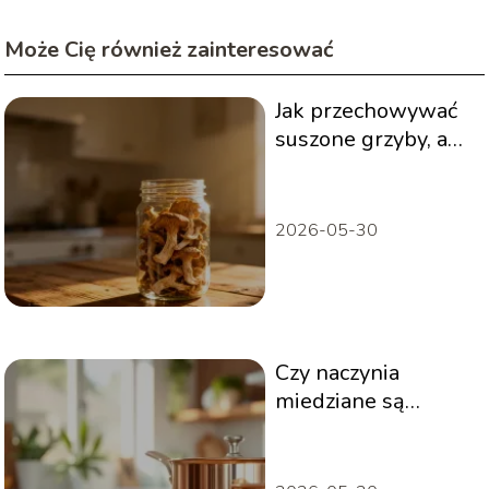
Może Cię również zainteresować
Jak przechowywać
suszone grzyby, aby
zachowały aromat?
2026-05-30
Czy naczynia
miedziane są
zdrowe? Zalety i
możliwe zagrożenia