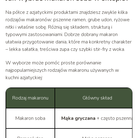
Na półce z azjatyckimi produktami znajdziesz zwykle kilka
rodzajów makaronów: pszenne ramen, grube udon, ryżowe
nitki i właśnie sobę. Różnią się składem, strukturą i
typowymi zastosowaniami. Dobrze dobrany makaron
ułatwia przygotowanie dania, które ma konkretny charakter
– lekka sałatka, treściwa zupa czy szybki stir-fry z woka.
W wyborze może pomóc proste porównanie
najpopularniejszych rodzajów makaronu używanych w
kuchni azjatyckiej:
Rodzaj makaronu
Główny skład
Makaron soba
Mąka gryczana
+ często pszenna