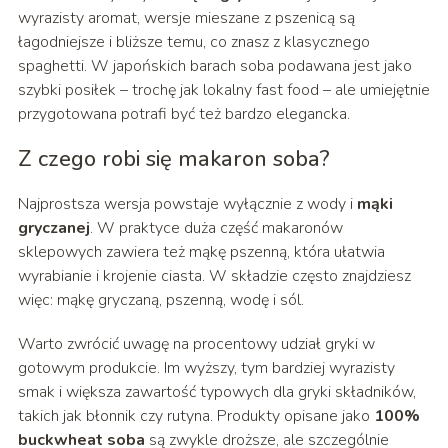
wyrazisty aromat, wersje mieszane z pszenicą są
łagodniejsze i bliższe temu, co znasz z klasycznego
spaghetti. W japońskich barach soba podawana jest jako
szybki posiłek – trochę jak lokalny fast food – ale umiejętnie
przygotowana potrafi być też bardzo elegancka.
Z czego robi się makaron soba?
Najprostsza wersja powstaje wyłącznie z wody i
mąki
gryczanej
. W praktyce duża część makaronów
sklepowych zawiera też mąkę pszenną, która ułatwia
wyrabianie i krojenie ciasta. W składzie często znajdziesz
więc: mąkę gryczaną, pszenną, wodę i sól.
Warto zwrócić uwagę na procentowy udział gryki w
gotowym produkcie. Im wyższy, tym bardziej wyrazisty
smak i większa zawartość typowych dla gryki składników,
takich jak błonnik czy rutyna. Produkty opisane jako
100%
buckwheat soba
są zwykle droższe, ale szczególnie