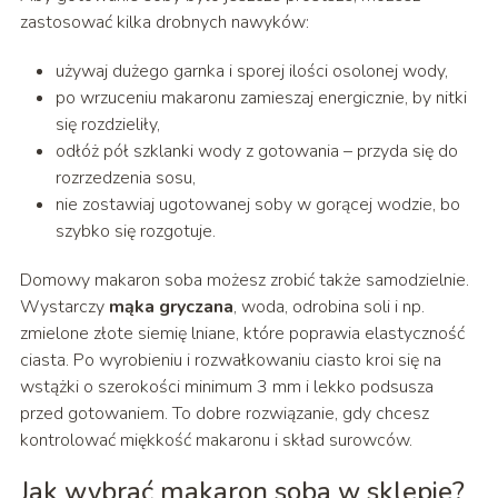
zastosować kilka drobnych nawyków:
używaj dużego garnka i sporej ilości osolonej wody,
po wrzuceniu makaronu zamieszaj energicznie, by nitki
się rozdzieliły,
odłóż pół szklanki wody z gotowania – przyda się do
rozrzedzenia sosu,
nie zostawiaj ugotowanej soby w gorącej wodzie, bo
szybko się rozgotuje.
Domowy makaron soba możesz zrobić także samodzielnie.
Wystarczy
mąka gryczana
, woda, odrobina soli i np.
zmielone złote siemię lniane, które poprawia elastyczność
ciasta. Po wyrobieniu i rozwałkowaniu ciasto kroi się na
wstążki o szerokości minimum 3 mm i lekko podsusza
przed gotowaniem. To dobre rozwiązanie, gdy chcesz
kontrolować miękkość makaronu i skład surowców.
Jak wybrać makaron soba w sklepie?