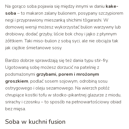
Na gorąco soba pojawia się między innymi w daniu
kake-
soba
– to makaron zalany bulionem, posypany szczypiorem
negi i przyprawiony mieszanką shichimi tōgarashi. W
domowej wersji możesz wykorzystać bulion warzywny lub
drobiowy, dodać grzyby, liście bok choy i jajko z płynnym
żółtkiem. Taki miso-bulion z sobą syci, ale nie obciąża tak
jak ciężkie śmietanowe sosy.
Bardzo dobrze sprawdzają się też dania typu stir-fry.
Ugotowaną sobę możesz dorzucić na patelnię z
podsmażonymi
grzybami, porem i mrożonym
groszkiem
, podlać sosem sojowym, odrobiną sosu
ostrygowego i oleju sezamowego. Na wierzch połóż
chrupiące kostki tofu w słodko-pikantnej glazurze z miodu,
srirachy i czosnku – to sposób na pełnowartościowy obiad
bez mięsa.
Soba w kuchni fusion