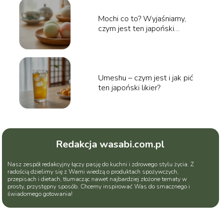
Mochi co to? Wyjaśniamy,
czym jest ten japoński
przysmak
Umeshu – czym jest i jak pić
ten japoński likier?
Redakcja wasabi.com.pl
Nasz zespół redakcyjny łączy pasję do kuchni i zdrowego stylu życia. Z
radością dzielimy się z Wami wiedzą o produktach spożywczych,
przepisach i dietach, tłumacząc nawet najbardziej złożone tematy w
prosty, przystępny sposób. Chcemy inspirować Was do smacznego i
świadomego gotowania!