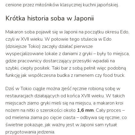
cenione przez miłośników klasycznej kuchni japońskiej.
Krótka historia soba w Japonii
Makaron soba pojawił się w Japonii na początku okresu Edo,
czyli w XVII wieku. W połowie tego stulecia w Edo
(dzisiejsze Tokio) zaczęły działać pierwsze
wyspecjalizowane lokale z daniami z gryki – były to miejsca,
gdzie pracownicy dostarczający przesyłki wpadali na
szybki, ciepły posiłek. Taki bar z sobą pełnił więc podobną
funkcję jak współczesna budka z ramenem czy food truck.
Dziś w Tokio ciągle można zjeść ręcznie robioną sobę w
restauracjach działających od końca XVIII wieku. W takich
miejscach ziarno gryki mieli się na miejscu, a makaron kroi
nożem na nitki o szerokości około
1,6 mm
. Cały proces –
od mielenia ziarna po cięcie ciasta – odbywa się ręcznie, co
świetnie pokazuje, jak ważny jest w Japonii sam rytuał
przygotowania jedzenia.