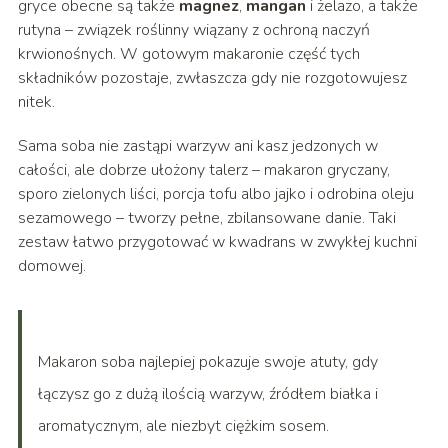
gryce obecne są także
magnez
,
mangan
i żelazo, a także
rutyna – związek roślinny wiązany z ochroną naczyń
krwionośnych. W gotowym makaronie część tych
składników pozostaje, zwłaszcza gdy nie rozgotowujesz
nitek.
Sama soba nie zastąpi warzyw ani kasz jedzonych w
całości, ale dobrze ułożony talerz – makaron gryczany,
sporo zielonych liści, porcja tofu albo jajko i odrobina oleju
sezamowego – tworzy pełne, zbilansowane danie. Taki
zestaw łatwo przygotować w kwadrans w zwykłej kuchni
domowej.
Makaron soba najlepiej pokazuje swoje atuty, gdy
łączysz go z dużą ilością warzyw, źródłem białka i
aromatycznym, ale niezbyt ciężkim sosem.