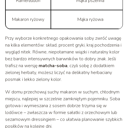
Ramen/udon
Mąka pszenna
Makaron ryżowy
Mąka ryżowa
Przy wyborze konkretnego opakowania soby zwróć uwagę
na kilka elementów: skład, procent gryki, kraj pochodzenia i
wygląd nitek. Równe, niepołamane wiązki i naturalny kolor
bez bardzo intensywnych barwników to dobry znak. Jeśli
trafisz na wersję
matcha-soba
, czyli sobę z dodatkiem
zielonej herbaty, możesz liczyć na delikatny herbaciany
posmak i lekko zielony kolor.
W domu przechowuj suchy makaron w suchym, chłodnym
miejscu, najlepiej w szczelnie zamkniętym pojemniku. Soba
gotowa i wymieszana z sosem dobrze trzyma się w
lodówce – zwłaszcza w formie sałatki z orzechowym lub
sezamowym dressingiem – co ułatwia planowanie szybkich
posiłków na kolejne dni.