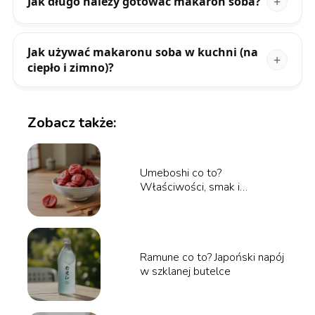
Jak długo należy gotować makaron soba?
Jak używać makaronu soba w kuchni (na
ciepło i zimno)?
Zobacz także:
Umeboshi co to?
Właściwości, smak i
zastosowanie
Ramune co to? Japoński napój
w szklanej butelce