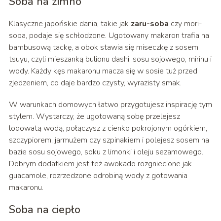
Soba na zimno
Klasyczne japońskie dania, takie jak
zaru-soba
czy mori-
soba, podaje się schłodzone. Ugotowany makaron trafia na
bambusową tackę, a obok stawia się miseczkę z sosem
tsuyu, czyli mieszanką bulionu dashi, sosu sojowego, mirinu i
wody. Każdy kęs makaronu macza się w sosie tuż przed
zjedzeniem, co daje bardzo czysty, wyrazisty smak.
W warunkach domowych łatwo przygotujesz inspirację tym
stylem. Wystarczy, że ugotowaną sobę przelejesz
lodowatą wodą, połączysz z cienko pokrojonym ogórkiem,
szczypiorem, jarmużem czy szpinakiem i polejesz sosem na
bazie sosu sojowego, soku z limonki i oleju sezamowego.
Dobrym dodatkiem jest też awokado rozgniecione jak
guacamole, rozrzedzone odrobiną wody z gotowania
makaronu.
Soba na ciepło