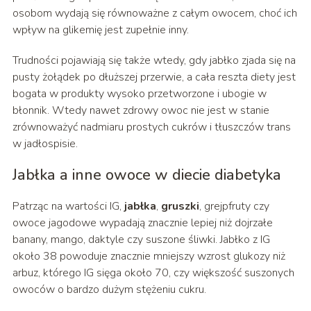
osobom wydają się równoważne z całym owocem, choć ich
wpływ na glikemię jest zupełnie inny.
Trudności pojawiają się także wtedy, gdy jabłko zjada się na
pusty żołądek po dłuższej przerwie, a cała reszta diety jest
bogata w produkty wysoko przetworzone i ubogie w
błonnik. Wtedy nawet zdrowy owoc nie jest w stanie
zrównoważyć nadmiaru prostych cukrów i tłuszczów trans
w jadłospisie.
Jabłka a inne owoce w diecie diabetyka
Patrząc na wartości IG,
jabłka
,
gruszki
, grejpfruty czy
owoce jagodowe wypadają znacznie lepiej niż dojrzałe
banany, mango, daktyle czy suszone śliwki. Jabłko z IG
około 38 powoduje znacznie mniejszy wzrost glukozy niż
arbuz, którego IG sięga około 70, czy większość suszonych
owoców o bardzo dużym stężeniu cukru.