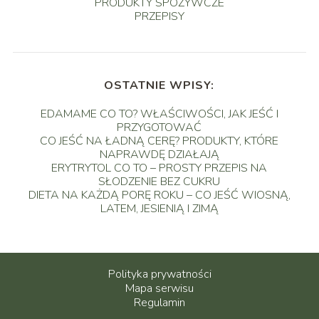
PRODUKTY SPOŻYWCZE
PRZEPISY
OSTATNIE WPISY:
EDAMAME CO TO? WŁAŚCIWOŚCI, JAK JEŚĆ I
PRZYGOTOWAĆ
CO JEŚĆ NA ŁADNĄ CERĘ? PRODUKTY, KTÓRE
NAPRAWDĘ DZIAŁAJĄ
ERYTRYTOL CO TO – PROSTY PRZEPIS NA
SŁODZENIE BEZ CUKRU
DIETA NA KAŻDĄ PORĘ ROKU – CO JEŚĆ WIOSNĄ,
LATEM, JESIENIĄ I ZIMĄ
Polityka prywatności
Mapa serwisu
Regulamin