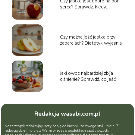
Czy jabłko jest dobre na ból
serca? Sprawdź, kiedy
pomaga
Czy można jeść jabłka przy
zaparciach? Dietetyk wyjaśnia
Jaki owoc najbardziej zbija
ciśnienie? Sprawdź, co jeść
Redakcja wasabi.com.pl
Nasz zespół redakcyjny łączy pasję do kuchni i zdrowego stylu życia. Z
radością dzielimy się z Wami wiedzą o produktach spożywczych,