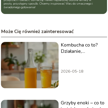
przepisach i dietach, tłumacząc nawet najbardziej złożone tematy w
prosty, przystępny sposób. Chcemy inspirować Was do smacznego i
świadomego gotowania!
Może Cię również zainteresować
Kombucha co to?
Działanie,
właściwości, jak pić
2026-05-18
Grzyby enoki – co to