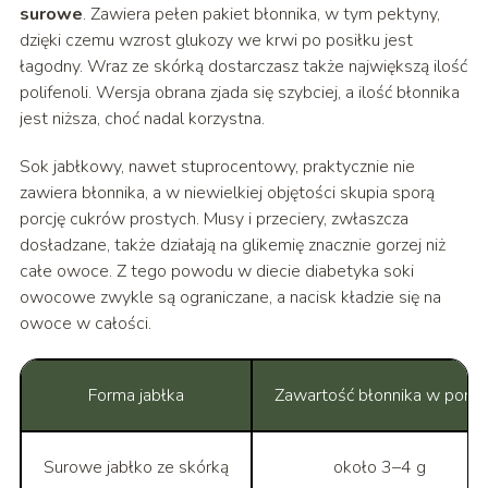
surowe
. Zawiera pełen pakiet błonnika, w tym pektyny,
dzięki czemu wzrost glukozy we krwi po posiłku jest
łagodny. Wraz ze skórką dostarczasz także największą ilość
polifenoli. Wersja obrana zjada się szybciej, a ilość błonnika
jest niższa, choć nadal korzystna.
Sok jabłkowy, nawet stuprocentowy, praktycznie nie
zawiera błonnika, a w niewielkiej objętości skupia sporą
porcję cukrów prostych. Musy i przeciery, zwłaszcza
dosładzane, także działają na glikemię znacznie gorzej niż
całe owoce. Z tego powodu w diecie diabetyka soki
owocowe zwykle są ograniczane, a nacisk kładzie się na
owoce w całości.
Forma jabłka
Zawartość błonnika w porcji
Surowe jabłko ze skórką
około 3–4 g