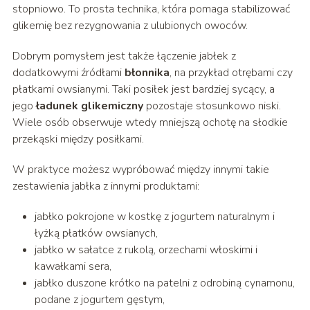
stopniowo. To prosta technika, która pomaga stabilizować
glikemię bez rezygnowania z ulubionych owoców.
Dobrym pomysłem jest także łączenie jabłek z
dodatkowymi źródłami
błonnika
, na przykład otrębami czy
płatkami owsianymi. Taki posiłek jest bardziej sycący, a
jego
ładunek glikemiczny
pozostaje stosunkowo niski.
Wiele osób obserwuje wtedy mniejszą ochotę na słodkie
przekąski między posiłkami.
W praktyce możesz wypróbować między innymi takie
zestawienia jabłka z innymi produktami:
jabłko pokrojone w kostkę z jogurtem naturalnym i
łyżką płatków owsianych,
jabłko w sałatce z rukolą, orzechami włoskimi i
kawałkami sera,
jabłko duszone krótko na patelni z odrobiną cynamonu,
podane z jogurtem gęstym,