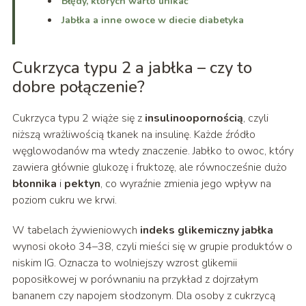
Błędy, których warto unikać
Jabłka a inne owoce w diecie diabetyka
Cukrzyca typu 2 a jabłka – czy to
dobre połączenie?
Cukrzyca typu 2 wiąże się z
insulinoopornością
, czyli
niższą wrażliwością tkanek na insulinę. Każde źródło
węglowodanów ma wtedy znaczenie. Jabłko to owoc, który
zawiera głównie glukozę i fruktozę, ale równocześnie dużo
błonnika
i
pektyn
, co wyraźnie zmienia jego wpływ na
poziom cukru we krwi.
W tabelach żywieniowych
indeks glikemiczny jabłka
wynosi około 34–38, czyli mieści się w grupie produktów o
niskim IG. Oznacza to wolniejszy wzrost glikemii
poposiłkowej w porównaniu na przykład z dojrzałym
bananem czy napojem słodzonym. Dla osoby z cukrzycą