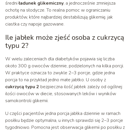
średni
ładunek glikemiczny
, a jednocześnie zmniejsza
ochotę na słodycze. To realna pomoc w ograniczaniu
produktów, które najbardziej destabilizują glikemię, jak
ciastka czy napoje gazowane.
Ile jabłek może zjeść osoba z cukrzycą
typu 2?
W wielu zaleceniach dla diabetyków pojawia się liczba
około 300 g owoców dziennie, podzielonych na kilka porcji.
W praktyce oznacza to zwykle 2–3 porcje, gdzie jedna
porcja to na przykład jedno małe jabłko. U osoby z
cukrzycą typu 2
bezpieczna ilość jabłek zależy od ogólnej
ilości owoców w diecie, stosowanych leków i wyników
samokontroli glikemii.
U części pacjentów jedna porcja jabłka dziennie w ramach
posiłku będzie optymalna, u innych sprawdzi się 2–3 porcje
tygodniowo. Pomocna jest obserwacja glikemii po posiłku z