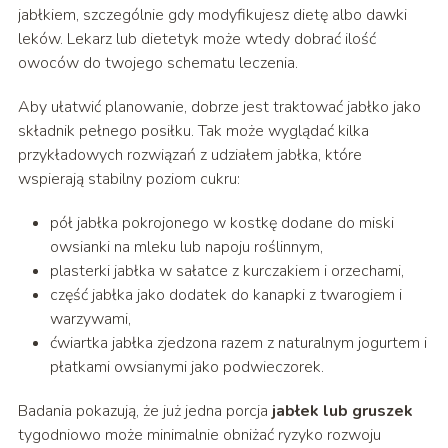
jabłkiem, szczególnie gdy modyfikujesz dietę albo dawki
leków. Lekarz lub dietetyk może wtedy dobrać ilość
owoców do twojego schematu leczenia.
Aby ułatwić planowanie, dobrze jest traktować jabłko jako
składnik pełnego posiłku. Tak może wyglądać kilka
przykładowych rozwiązań z udziałem jabłka, które
wspierają stabilny poziom cukru:
pół jabłka pokrojonego w kostkę dodane do miski
owsianki na mleku lub napoju roślinnym,
plasterki jabłka w sałatce z kurczakiem i orzechami,
część jabłka jako dodatek do kanapki z twarogiem i
warzywami,
ćwiartka jabłka zjedzona razem z naturalnym jogurtem i
płatkami owsianymi jako podwieczorek.
Badania pokazują, że już jedna porcja
jabłek lub gruszek
tygodniowo może minimalnie obniżać ryzyko rozwoju