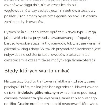
owoców w ciągu dnia, nie wliczasz ich do puli
węglowodanów czy zastępujesz nimi pełnowartościowy
posiłek. Problemem bywa też sięganie po soki lub dżemy
zamiast całych owoców.
Ryzyko rośnie u osób, które oprócz cukrzycy typu 2 mają
już powikłania, na przykład zaawansowaną nefropatię,
bardzo wysokie stężenia triglicerydów lub znaczne wahania
glikemii w ciągu doby. W takich przypadkach konieczne jest
indywidualne ustalenie ilości owoców z lekarzem lub
dietetykiem, a czasem także modyfikacja farmakoterapii.
Błędy, których warto unikać
Najczęstszy błąd to traktowanie jabłka jak „dietetycznej”
przekąski, którą można jeść bez ograniczeń. Nawet owoce
o niskim
indeksie glikemicznym
w nadmiarze podniosą
glikemię, zwłaszcza gdy występują zamiast planowanego
posiłku. Drugim problemem są soki owocowe, które wielu