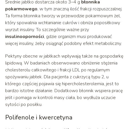
Średnie jabłko dostarcza około 3–4 g
błonnika
pokarmowego
, w tym znaczną ilość frakcji rozpuszczalnej.
Ta forma błonnika tworzy w przewodzie pokarmowym żel,
który spowalnia wchłanianie cukrów i obniża poposiłkowy
wyrzut insuliny. To szczególnie ważne przy
insulinooporności
, gdzie organizm musi produkować
więcej insuliny, żeby osiągnąć podobny efekt metaboliczny.
Pektyny obecne w jabłkach wpływają także na gospodarkę
lipidową. W badaniach obserwowano obniżenie stężenia
cholesterolu całkowitego i frakcji LDL po regularnym
spożywaniu jabłek. Dla pacjenta z cukrzycą typu 2, u
którego częściej pojawia się hipercholesterolemia, jest to
bardzo istotne działanie. Dodatkowo błonnik wspiera pracę
jelit i pomaga w kontroli masy ciała, bo wydłuża uczucie
sytości po posiłku.
Polifenole i kwercetyna