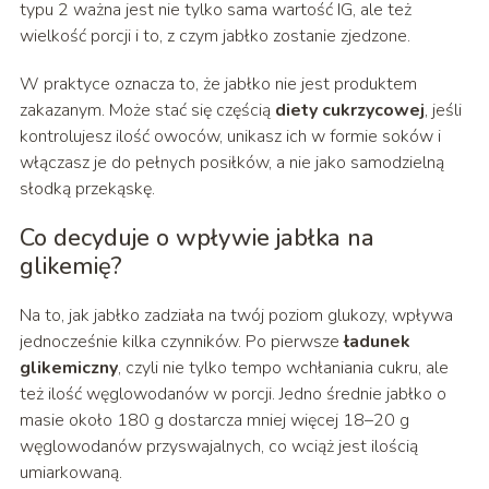
typu 2 ważna jest nie tylko sama wartość IG, ale też
wielkość porcji i to, z czym jabłko zostanie zjedzone.
W praktyce oznacza to, że jabłko nie jest produktem
zakazanym. Może stać się częścią
diety cukrzycowej
, jeśli
kontrolujesz ilość owoców, unikasz ich w formie soków i
włączasz je do pełnych posiłków, a nie jako samodzielną
słodką przekąskę.
Co decyduje o wpływie jabłka na
glikemię?
Na to, jak jabłko zadziała na twój poziom glukozy, wpływa
jednocześnie kilka czynników. Po pierwsze
ładunek
glikemiczny
, czyli nie tylko tempo wchłaniania cukru, ale
też ilość węglowodanów w porcji. Jedno średnie jabłko o
masie około 180 g dostarcza mniej więcej 18–20 g
węglowodanów przyswajalnych, co wciąż jest ilością
umiarkowaną.