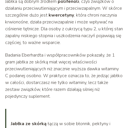
Jabłka są dobrym źródłem
polifenoli
, czyli związków o
działaniu przeciwutleniającym i przeciwzapalnym. W skórce
szczególnie dużo jest
kwercetyny
, która chroni naczynia
krwionośne, działa przeciwzapalnie i może wpływać na
ciśnienie tętnicze. Dla osoby z cukrzycą typu 2, u której stan
zapalny niskiego stopnia i uszkodzenia naczyń pojawiają się
częściej, to ważne wsparcie.
Badania Eberhardta i współpracowników pokazały, że 1
gram jabłka ze skórką miał więcej właściwości
przeciwutleniających niż znacznie wyższa dawka witaminy
C podanej osobno. W praktyce oznacza to, że jedząc jabłko
w całości, dostarczasz nie tylko witaminy, lecz także
zestaw związków, które razem działają silniej niż
pojedynczy suplement.
Jabłka ze skórką
łączą w sobie błonnik, pektyny i