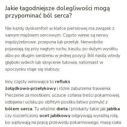
Jakie łagodniejsze dolegliwości mogą
przypominać ból serca?
Nie każdy dyskomfort w klatce piersiowej ma związek z
samym mięśniem sercowym. Często winne są nerwy
międzyżebrowe, przepona lub przełyk. Nerwobóle
pojawiają się przy nagłym ruchu, kaszlu, po dużym wysiłku
albo po długim siedzeniu w jednej pozycji. Ból nasila wtedy
głęboki wdech lub skręcenie tułowia, natomiast w
spoczynku staje się słabszy.
Inny częsty winowajca to
refluks
żołądkowo‑przełykowy
i różne zaburzenia trawienia.
Pieczenie za mostkiem, uczucie cofania treści pokarmowej,
odbijania i ucisku po obfitym posiłku łatwo pomylić z
bólem serca
. Tu właśnie
dieta
i produkty takie jak
jabłka
czy rozcieńczony
ocet jabłkowy
odgrywają wyraźną rolę,
bo wpływają na pracę przewodu pokarmowego, masę ciała