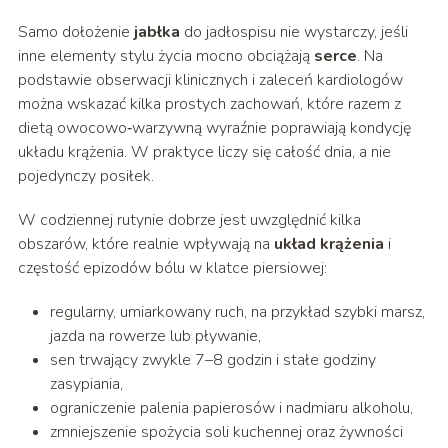
Samo dołożenie
jabłka
do jadłospisu nie wystarczy, jeśli
inne elementy stylu życia mocno obciążają
serce
. Na
podstawie obserwacji klinicznych i zaleceń kardiologów
można wskazać kilka prostych zachowań, które razem z
dietą owocowo‑warzywną wyraźnie poprawiają kondycję
układu krążenia. W praktyce liczy się całość dnia, a nie
pojedynczy posiłek.
W codziennej rutynie dobrze jest uwzględnić kilka
obszarów, które realnie wpływają na
układ krążenia
i
częstość epizodów bólu w klatce piersiowej:
regularny, umiarkowany ruch, na przykład szybki marsz,
jazda na rowerze lub pływanie,
sen trwający zwykle 7–8 godzin i stałe godziny
zasypiania,
ograniczenie palenia papierosów i nadmiaru alkoholu,
zmniejszenie spożycia soli kuchennej oraz żywności