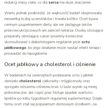
redukcji masy ciała, co dla
serca
ma duże znaczenie.
Warto jednak podkreślić, że większość badań obejmowała
niewielką liczbę uczestników i trwała krótko. Ocet bywa
cennym uzupełnieniem diety, ale nie zastępuje leków
przeciwcukrzycowych ani zaleceń lekarza. Osoby stosujące
preparaty obniżające cukier powinny koniecznie
skonsultować z diabetologiem regularne picie
octu
jabłkowego
, bo jego działanie może nasilać efekt terapii i
prowadzić do hipoglikemii.
Ocet jabłkowy a cholesterol i ciśnienie
W badaniach na zwierzętach podawanie octu z jabłek
obniżało
cholesterol
całkowity i trójglicerydy oraz
sprzyjało niższemu ciśnieniu krwi. U ludzi wyniki są mniej
jednoznaczne, ale część prac Notuje spadek wartości
lipidów po kilku tygodniach regularnej suplementacji. Dzięki
temu ocet stał się popularnym domowym środkiem „na