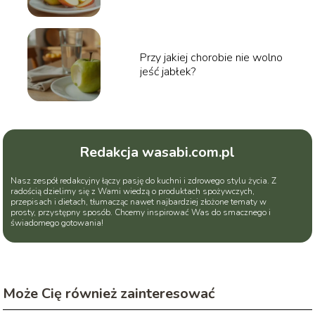
Przy jakiej chorobie nie wolno
jeść jabłek?
Redakcja wasabi.com.pl
Nasz zespół redakcyjny łączy pasję do kuchni i zdrowego stylu życia. Z
radością dzielimy się z Wami wiedzą o produktach spożywczych,
przepisach i dietach, tłumacząc nawet najbardziej złożone tematy w
prosty, przystępny sposób. Chcemy inspirować Was do smacznego i
świadomego gotowania!
Może Cię również zainteresować