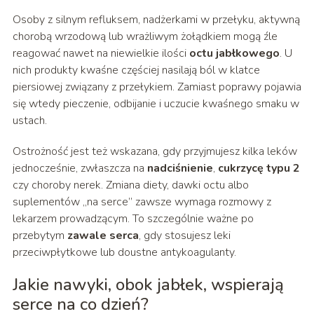
Osoby z silnym refluksem, nadżerkami w przełyku, aktywną
chorobą wrzodową lub wrażliwym żołądkiem mogą źle
reagować nawet na niewielkie ilości
octu jabłkowego
. U
nich produkty kwaśne częściej nasilają ból w klatce
piersiowej związany z przełykiem. Zamiast poprawy pojawia
się wtedy pieczenie, odbijanie i uczucie kwaśnego smaku w
ustach.
Ostrożność jest też wskazana, gdy przyjmujesz kilka leków
jednocześnie, zwłaszcza na
nadciśnienie
,
cukrzycę typu 2
czy choroby nerek. Zmiana diety, dawki octu albo
suplementów „na serce” zawsze wymaga rozmowy z
lekarzem prowadzącym. To szczególnie ważne po
przebytym
zawale serca
, gdy stosujesz leki
przeciwpłytkowe lub doustne antykoagulanty.
Jakie nawyki, obok jabłek, wspierają
serce na co dzień?