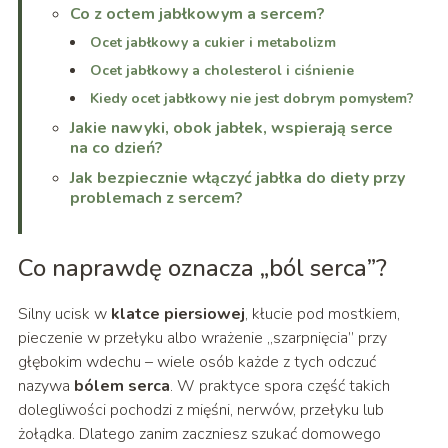
Co z octem jabłkowym a sercem?
Ocet jabłkowy a cukier i metabolizm
Ocet jabłkowy a cholesterol i ciśnienie
Kiedy ocet jabłkowy nie jest dobrym pomysłem?
Jakie nawyki, obok jabłek, wspierają serce
na co dzień?
Jak bezpiecznie włączyć jabłka do diety przy
problemach z sercem?
Co naprawdę oznacza „ból serca”?
Silny ucisk w
klatce piersiowej
, kłucie pod mostkiem,
pieczenie w przełyku albo wrażenie „szarpnięcia” przy
głębokim wdechu – wiele osób każde z tych odczuć
nazywa
bólem serca
. W praktyce spora część takich
dolegliwości pochodzi z mięśni, nerwów, przełyku lub
żołądka. Dlatego zanim zaczniesz szukać domowego