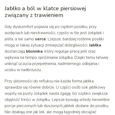
Jabłko a ból w klatce piersiowej
związany z trawieniem
Gdy dyskomfort pojawia się po ciężkim posiłku, przy
wzdęciach lub niestrawności, często w tle jest żołądek i
jelita, a nie samo
serce
. Lżejsze, bardziej roślinne posiłki
mogą w takiej sytuacji zmniejszać dolegliwości.
Jabłka
dostarczają
błonnika
, który reguluje pracę jelit oraz
wpływa na tempo opróżniania żołądka. Dzięki temu łatwiej
uniknąć uczucia przepełnienia, nadmiernego odbijania i
ucisku w nadbrzuszu.
Przy skłonności do refluksu nie każda forma jabłka
sprawdza się równie dobrze. U części osób sok jabłkowy
wypity na pusty żołądek nasila zgagę, bo szybko zwiększa
objętość treści w żołądku. Lepsze bywają wtedy niewielkie
porcje pieczonych lub duszonych jabłek dodane do posiłku.
Nie działają one jak lek, ale mogą łagodniej obciążać