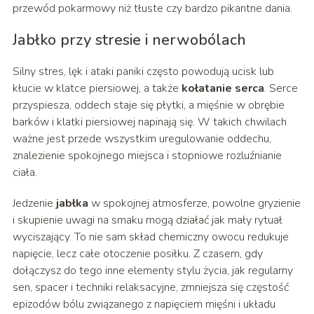
przewód pokarmowy niż tłuste czy bardzo pikantne dania.
Jabłko przy stresie i nerwobólach
Silny stres, lęk i ataki paniki często powodują ucisk lub
kłucie w klatce piersiowej, a także
kołatanie serca
. Serce
przyspiesza, oddech staje się płytki, a mięśnie w obrębie
barków i klatki piersiowej napinają się. W takich chwilach
ważne jest przede wszystkim uregulowanie oddechu,
znalezienie spokojnego miejsca i stopniowe rozluźnianie
ciała.
Jedzenie
jabłka
w spokojnej atmosferze, powolne gryzienie
i skupienie uwagi na smaku mogą działać jak mały rytuał
wyciszający. To nie sam skład chemiczny owocu redukuje
napięcie, lecz całe otoczenie posiłku. Z czasem, gdy
dołączysz do tego inne elementy stylu życia, jak regularny
sen, spacer i techniki relaksacyjne, zmniejsza się częstość
epizodów bólu związanego z napięciem mięśni i układu