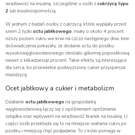
wrażliwość na insulinę, szczególnie u osób z
cukrzycą typu
2
lub insulinoopornością.
W jednym z badań osoby z cukrzycą, które wypijały przed
snem 2 łyżki
octu jabłkowego
, miały o około 4 procent
niższy poziom cukru we krwi na czczo następnego dnia. Inne
doświadczenia pokazały, że dodanie octu do posiłku
wysokowęglowodanowego obniżało glikemię poposiłkową
nawet o kilkadziesiąt procent. Takie efekty są interesujące
dla serca, bo przewlekle podwyższony cukier przyspiesza
miażdżycę.
Ocet jabłkowy a cukier i metabolizm
Działanie
octu jabłkowego
na gospodarkę
węglowodanową łączy się z opóźnieniem opróżniania
żołądka oraz wpływem na wrażliwość tkanek na insulinę. U
części osób przekłada się to na mniejsze wahania cukru po
posiłku i mniejszą chęć podjadania. To z kolei pomaga w