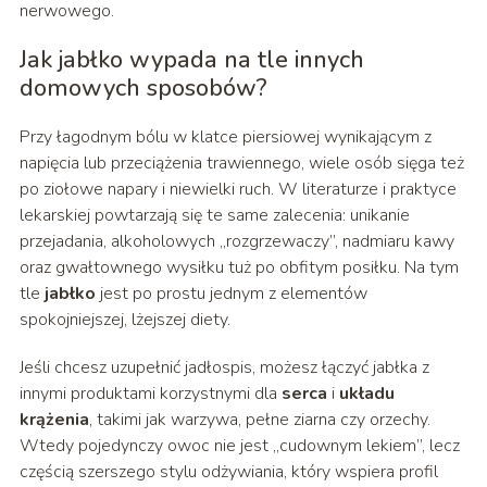
nerwowego.
Jak jabłko wypada na tle innych
domowych sposobów?
Przy łagodnym bólu w klatce piersiowej wynikającym z
napięcia lub przeciążenia trawiennego, wiele osób sięga też
po ziołowe napary i niewielki ruch. W literaturze i praktyce
lekarskiej powtarzają się te same zalecenia: unikanie
przejadania, alkoholowych „rozgrzewaczy”, nadmiaru kawy
oraz gwałtownego wysiłku tuż po obfitym posiłku. Na tym
tle
jabłko
jest po prostu jednym z elementów
spokojniejszej, lżejszej diety.
Jeśli chcesz uzupełnić jadłospis, możesz łączyć jabłka z
innymi produktami korzystnymi dla
serca
i
układu
krążenia
, takimi jak warzywa, pełne ziarna czy orzechy.
Wtedy pojedynczy owoc nie jest „cudownym lekiem”, lecz
częścią szerszego stylu odżywiania, który wspiera profil