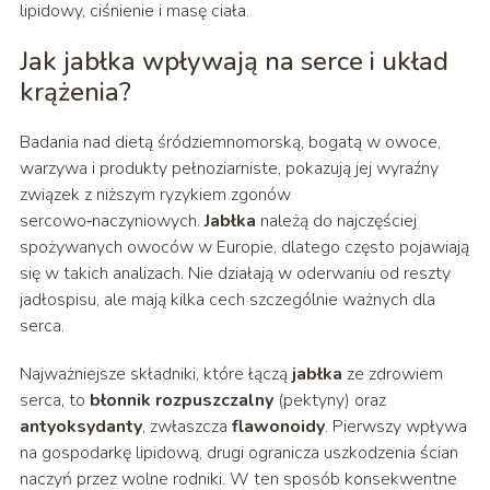
lipidowy, ciśnienie i masę ciała.
Jak jabłka wpływają na serce i układ
krążenia?
Badania nad dietą śródziemnomorską, bogatą w owoce,
warzywa i produkty pełnoziarniste, pokazują jej wyraźny
związek z niższym ryzykiem zgonów
sercowo‑naczyniowych.
Jabłka
należą do najczęściej
spożywanych owoców w Europie, dlatego często pojawiają
się w takich analizach. Nie działają w oderwaniu od reszty
jadłospisu, ale mają kilka cech szczególnie ważnych dla
serca.
Najważniejsze składniki, które łączą
jabłka
ze zdrowiem
serca, to
błonnik rozpuszczalny
(pektyny) oraz
antyoksydanty
, zwłaszcza
flawonoidy
. Pierwszy wpływa
na gospodarkę lipidową, drugi ogranicza uszkodzenia ścian
naczyń przez wolne rodniki. W ten sposób konsekwentne