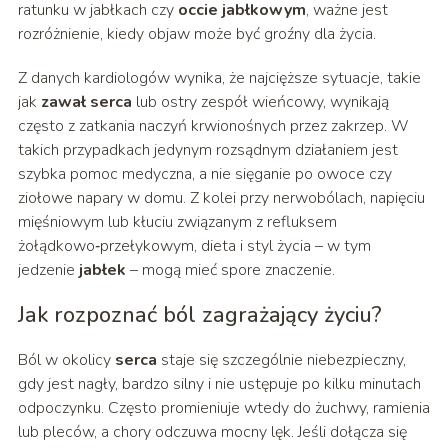
ratunku w jabłkach czy
occie jabłkowym
, ważne jest
rozróżnienie, kiedy objaw może być groźny dla życia.
Z danych kardiologów wynika, że najcięższe sytuacje, takie
jak
zawał serca
lub ostry zespół wieńcowy, wynikają
często z zatkania naczyń krwionośnych przez zakrzep. W
takich przypadkach jedynym rozsądnym działaniem jest
szybka pomoc medyczna, a nie sięganie po owoce czy
ziołowe napary w domu. Z kolei przy nerwobólach, napięciu
mięśniowym lub kłuciu związanym z refluksem
żołądkowo‑przełykowym, dieta i styl życia – w tym
jedzenie
jabłek
– mogą mieć spore znaczenie.
Jak rozpoznać ból zagrażający życiu?
Ból w okolicy
serca
staje się szczególnie niebezpieczny,
gdy jest nagły, bardzo silny i nie ustępuje po kilku minutach
odpoczynku. Często promieniuje wtedy do żuchwy, ramienia
lub pleców, a chory odczuwa mocny lęk. Jeśli dołącza się