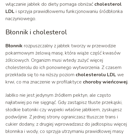
włączanie jabłek do diety pomaga obniżać
cholesterol
LDL
i sprzyja prawidłowemu funkcjonowaniu śródbłonka
naczyniowego.
Błonnik i cholesterol
Błonnik
rozpuszczalny z jabłek tworzy w przewodzie
pokarmowym żelową masę, która wiąże część kwasów
żółciowych. Organizm musi wtedy zużyć więcej
cholesterolu do ich ponownego wytworzenia. Z czasem
przekłada się to na niższy poziom
cholesterolu LDL
we
krwi, co ma znaczenie w profilaktyce
choroby wieńcowej
.
Jabłko nie jest jedynym źródłem pektyn, ale często
najłatwiej po nie sięgnąć. Gdy zastąpisz tłuste przekąski,
słodkie batoniki czy wypieki właśnie jabłkiem, zyskujesz
podwójnie. Z jednej strony ograniczasz tłuszcze trans i
cukier dodany, z drugiej wprowadzasz do jadłospisu więcej
błonnika i wody, co sprzyja utrzymaniu prawidłowej masy