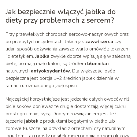
Jak bezpiecznie włączyć jabłka do
diety przy problemach z sercem?
Przy przewlekłych chorobach sercowo‑naczyniowych oraz
po przebytych incydentach, takich jak
zawał serca
czy
udar, sposób odżywiania zawsze warto omówić z lekarzem
i dietetykiem.
Jabłka
zwykle dobrze wpisują się w zalecaną
dietę, bo mają mało kalorii, są źródłem
błonnika
i
naturalnych
antyoksydantów
. Dla większości osób
bezpieczna jest porcja 1–2 średnich jabłek dziennie w
ramach urozmaiconego jadłospisu.
Najczęściej korzystniejsze jest jedzenie całych owoców niż
picie soków, ponieważ te drugie dostarczają więcej cukru
prostego i mniej sycą. Dobrym rozwiązaniem jest też
łączenie
jabłek
z produktami bogatymi w białko lub
zdrowe tłuszcze, na przykład z orzechami czy naturalnym
jogurtem. Taki prosty posiłek mniej podbija poziom glukozy,