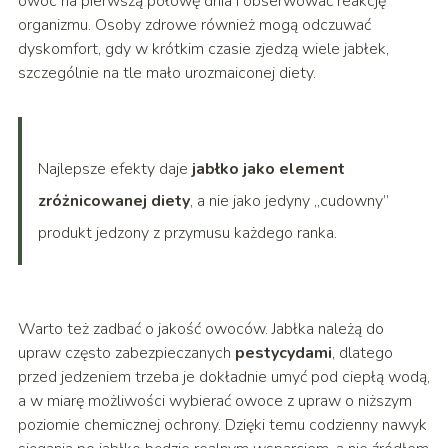
owoc na pierwszą połowę dnia i obserwować reakcję
organizmu. Osoby zdrowe również mogą odczuwać
dyskomfort, gdy w krótkim czasie zjedzą wiele jabłek,
szczególnie na tle mało urozmaiconej diety.
Najlepsze efekty daje
jabłko jako element
zróżnicowanej diety
, a nie jako jedyny „cudowny”
produkt jedzony z przymusu każdego ranka.
Warto też zadbać o jakość owoców. Jabłka należą do
upraw często zabezpieczanych
pestycydami
, dlatego
przed jedzeniem trzeba je dokładnie umyć pod ciepłą wodą,
a w miarę możliwości wybierać owoce z upraw o niższym
poziomie chemicznej ochrony. Dzięki temu codzienny nawyk