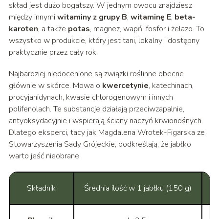
skład jest dużo bogatszy. W jednym owocu znajdziesz
między innymi
witaminy z grupy B
,
witaminę E
,
beta-
karoten
, a także
potas
, magnez, wapń, fosfor i żelazo. To
wszystko w produkcie, który jest tani, lokalny i dostępny
praktycznie przez cały rok.
Najbardziej niedocenione są związki roślinne obecne
głównie w skórce. Mowa o
kwercetynie
, katechinach,
procyjanidynach, kwasie chlorogenowym i innych
polifenolach. Te substancje działają przeciwzapalnie,
antyoksydacyjnie i wspierają ściany naczyń krwionośnych.
Dlatego eksperci, tacy jak Magdalena Wrotek-Figarska ze
Stowarzyszenia Sady Grójeckie, podkreślają, że jabłko
warto jeść nieobrane.
Składnik
Średnia ilość w 1 jabłku (150 g)