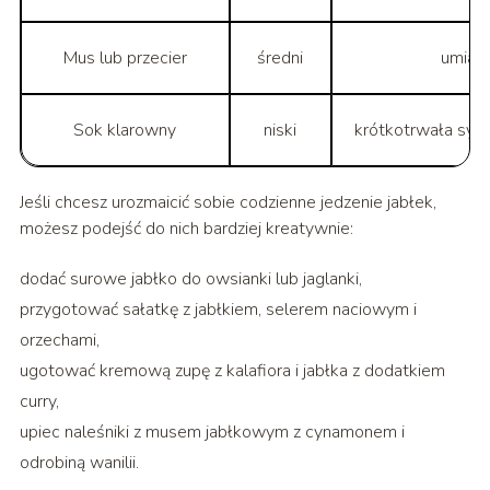
Mus lub przecier
średni
umiar
Sok klarowny
niski
krótkotrwała syto
Jeśli chcesz urozmaicić sobie codzienne jedzenie jabłek,
możesz podejść do nich bardziej kreatywnie:
dodać surowe jabłko do owsianki lub jaglanki,
przygotować sałatkę z jabłkiem, selerem naciowym i
orzechami,
ugotować kremową zupę z kalafiora i jabłka z dodatkiem
curry,
upiec naleśniki z musem jabłkowym z cynamonem i
odrobiną wanilii.