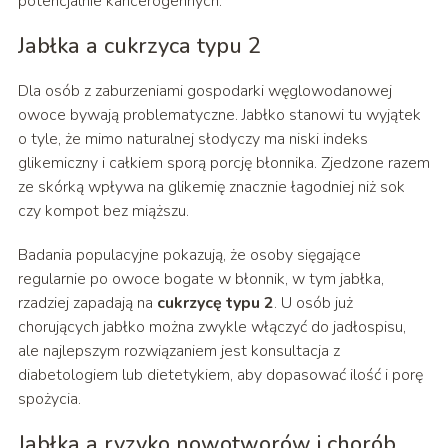
potencjalnie kancerogennych.
Jabłka a cukrzyca typu 2
Dla osób z zaburzeniami gospodarki węglowodanowej
owoce bywają problematyczne. Jabłko stanowi tu wyjątek
o tyle, że mimo naturalnej słodyczy ma niski indeks
glikemiczny i całkiem sporą porcję błonnika. Zjedzone razem
ze skórką wpływa na glikemię znacznie łagodniej niż sok
czy kompot bez miąższu.
Badania populacyjne pokazują, że osoby sięgające
regularnie po owoce bogate w błonnik, w tym jabłka,
rzadziej zapadają na
cukrzycę typu 2
. U osób już
chorujących jabłko można zwykle włączyć do jadłospisu,
ale najlepszym rozwiązaniem jest konsultacja z
diabetologiem lub dietetykiem, aby dopasować ilość i porę
spożycia.
Jabłka a ryzyko nowotworów i chorób