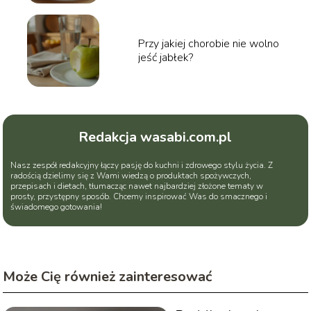
Przy jakiej chorobie nie wolno
jeść jabłek?
Redakcja wasabi.com.pl
Nasz zespół redakcyjny łączy pasję do kuchni i zdrowego stylu życia. Z
radością dzielimy się z Wami wiedzą o produktach spożywczych,
przepisach i dietach, tłumacząc nawet najbardziej złożone tematy w
prosty, przystępny sposób. Chcemy inspirować Was do smacznego i
świadomego gotowania!
Może Cię również zainteresować