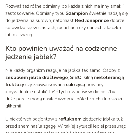
Rozważ też różne odmiany, bo każda z nich ma inny smak i
zastosowanie. Odmiany typu
Szampion
świetnie nadają się
do jedzenia na surowo, natomiast
Red Jonaprince
dobrze
sprawdza się w ciastach, racuchach czy daniach z kaczką
lub dziczyzną.
Kto powinien uważać na codzienne
jedzenie jabłek?
Nie każdy organizm reaguje na jabłka tak samo. Osoby z
zespołem jelita drażliwego
,
SIBO
, silną
nietolerancją
fruktozy
czy zaawansowaną
cukrzycą
powinny
indywidualnie ustalić ilość tych owoców w diecie. Zbyt
duże porcje mogą nasilać wzdęcia, bóle brzucha lub skoki
glikemii.
U niektórych pacjentów z
refluksem
zjedzenie jabłka tuż
przed snem nasila zgagę. W takiej sytuacji lepiej przesunąć