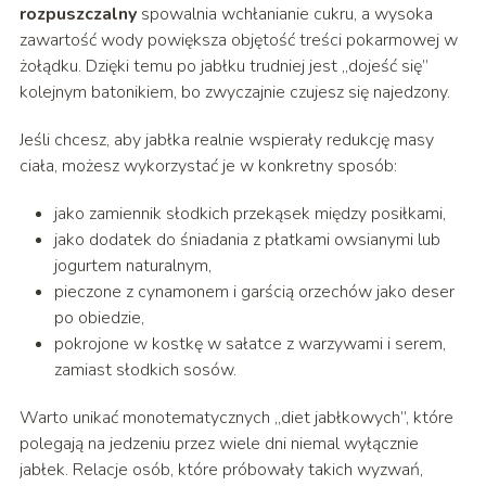
rozpuszczalny
spowalnia wchłanianie cukru, a wysoka
zawartość wody powiększa objętość treści pokarmowej w
żołądku. Dzięki temu po jabłku trudniej jest „dojeść się”
kolejnym batonikiem, bo zwyczajnie czujesz się najedzony.
Jeśli chcesz, aby jabłka realnie wspierały redukcję masy
ciała, możesz wykorzystać je w konkretny sposób:
jako zamiennik słodkich przekąsek między posiłkami,
jako dodatek do śniadania z płatkami owsianymi lub
jogurtem naturalnym,
pieczone z cynamonem i garścią orzechów jako deser
po obiedzie,
pokrojone w kostkę w sałatce z warzywami i serem,
zamiast słodkich sosów.
Warto unikać monotematycznych „diet jabłkowych”, które
polegają na jedzeniu przez wiele dni niemal wyłącznie
jabłek. Relacje osób, które próbowały takich wyzwań,