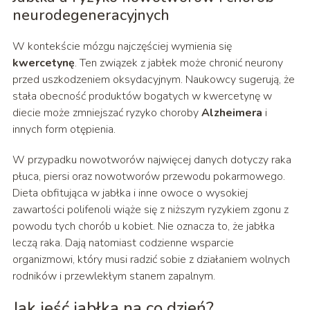
neurodegeneracyjnych
W kontekście mózgu najczęściej wymienia się
kwercetynę
. Ten związek z jabłek może chronić neurony
przed uszkodzeniem oksydacyjnym. Naukowcy sugerują, że
stała obecność produktów bogatych w kwercetynę w
diecie może zmniejszać ryzyko choroby
Alzheimera
i
innych form otępienia.
W przypadku nowotworów najwięcej danych dotyczy raka
płuca, piersi oraz nowotworów przewodu pokarmowego.
Dieta obfitująca w jabłka i inne owoce o wysokiej
zawartości polifenoli wiąże się z niższym ryzykiem zgonu z
powodu tych chorób u kobiet. Nie oznacza to, że jabłka
leczą raka. Dają natomiast codzienne wsparcie
organizmowi, który musi radzić sobie z działaniem wolnych
rodników i przewlekłym stanem zapalnym.
Jak jeść jabłka na co dzień?