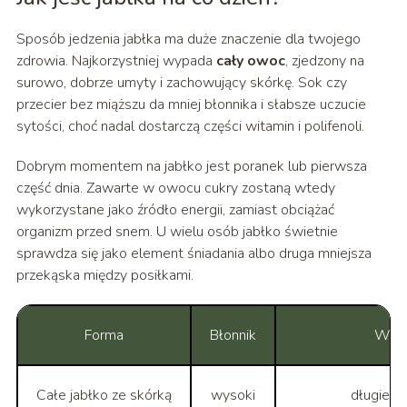
Sposób jedzenia jabłka ma duże znaczenie dla twojego
zdrowia. Najkorzystniej wypada
cały owoc
, zjedzony na
surowo, dobrze umyty i zachowujący skórkę. Sok czy
przecier bez miąższu da mniej błonnika i słabsze uczucie
sytości, choć nadal dostarczą części witamin i polifenoli.
Dobrym momentem na jabłko jest poranek lub pierwsza
część dnia. Zawarte w owocu cukry zostaną wtedy
wykorzystane jako źródło energii, zamiast obciążać
organizm przed snem. U wielu osób jabłko świetnie
sprawdza się jako element śniadania albo druga mniejsza
przekąska między posiłkami.
Forma
Błonnik
Wpły
Całe jabłko ze skórką
wysoki
długie u