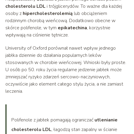
cholesterolu LDL
i trójglicerydów. To ważne dla każdej
osoby z
hipercholesterolemią
lub obciążeniem
rodzinnym chorobą wieńcową. Dodatkowo obecne w
skórce polifenole, w tym
epikatechina
, korzystnie
wpływają na ciśnienie tętnicze.
University of Oxford porównał nawet wpływ jednego
jabłka dziennie do działania popularnych leków
stosowanych w chorobie wieńcowej. Wnioski były proste.
U osób po 50. roku życia regularne jedzenie jabłek może
zmniejszać ryzyko zdarzeń sercowo-naczyniowych,
oczywiście jako element całego stylu życia, a nie zamiast
leczenia.
Polifenole z jabłek pomagają ograniczać
utlenianie
cholesterolu LDL
, łagodzą stan zapalny w ścianie