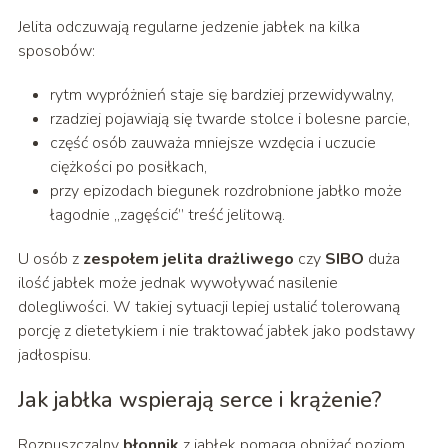
Jelita odczuwają regularne jedzenie jabłek na kilka
sposobów:
rytm wypróżnień staje się bardziej przewidywalny,
rzadziej pojawiają się twarde stolce i bolesne parcie,
część osób zauważa mniejsze wzdęcia i uczucie
ciężkości po posiłkach,
przy epizodach biegunek rozdrobnione jabłko może
łagodnie „zagęścić” treść jelitową.
U osób z
zespołem jelita drażliwego
czy
SIBO
duża
ilość jabłek może jednak wywoływać nasilenie
dolegliwości. W takiej sytuacji lepiej ustalić tolerowaną
porcję z dietetykiem i nie traktować jabłek jako podstawy
jadłospisu.
Jak jabłka wspierają serce i krążenie?
Rozpuszczalny
błonnik
z jabłek pomaga obniżać poziom