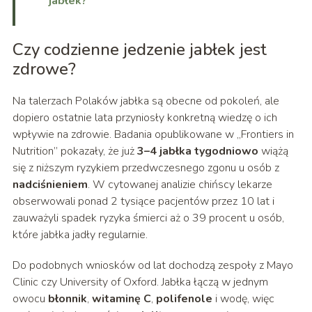
jabłek?
Czy codzienne jedzenie jabłek jest
zdrowe?
Na talerzach Polaków jabłka są obecne od pokoleń, ale
dopiero ostatnie lata przyniosły konkretną wiedzę o ich
wpływie na zdrowie. Badania opublikowane w „Frontiers in
Nutrition” pokazały, że już
3–4 jabłka tygodniowo
wiążą
się z niższym ryzykiem przedwczesnego zgonu u osób z
nadciśnieniem
. W cytowanej analizie chińscy lekarze
obserwowali ponad 2 tysiące pacjentów przez 10 lat i
zauważyli spadek ryzyka śmierci aż o 39 procent u osób,
które jabłka jadły regularnie.
Do podobnych wniosków od lat dochodzą zespoły z Mayo
Clinic czy University of Oxford. Jabłka łączą w jednym
owocu
błonnik
,
witaminę C
,
polifenole
i wodę, więc