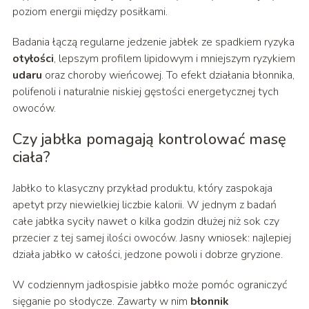
poziom energii między posiłkami.
Badania łączą regularne jedzenie jabłek ze spadkiem ryzyka
otyłości
, lepszym profilem lipidowym i mniejszym ryzykiem
udaru
oraz choroby wieńcowej. To efekt działania błonnika,
polifenoli i naturalnie niskiej gęstości energetycznej tych
owoców.
Czy jabłka pomagają kontrolować masę
ciała?
Jabłko to klasyczny przykład produktu, który zaspokaja
apetyt przy niewielkiej liczbie kalorii. W jednym z badań
całe jabłka syciły nawet o kilka godzin dłużej niż sok czy
przecier z tej samej ilości owoców. Jasny wniosek: najlepiej
działa jabłko w całości, jedzone powoli i dobrze gryzione.
W codziennym jadłospisie jabłko może pomóc ograniczyć
sięganie po słodycze. Zawarty w nim
błonnik