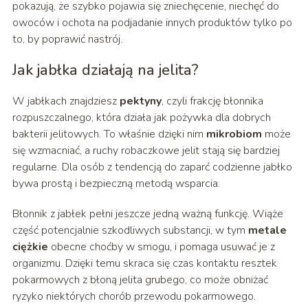
pokazują, że szybko pojawia się zniechęcenie, niechęć do
owoców i ochota na podjadanie innych produktów tylko po
to, by poprawić nastrój.
Jak jabłka działają na jelita?
W jabłkach znajdziesz
pektyny
, czyli frakcję błonnika
rozpuszczalnego, która działa jak pożywka dla dobrych
bakterii jelitowych. To właśnie dzięki nim
mikrobiom
może
się wzmacniać, a ruchy robaczkowe jelit stają się bardziej
regularne. Dla osób z tendencją do zaparć codzienne jabłko
bywa prostą i bezpieczną metodą wsparcia.
Błonnik z jabłek pełni jeszcze jedną ważną funkcję. Wiąże
część potencjalnie szkodliwych substancji, w tym
metale
ciężkie
obecne choćby w smogu, i pomaga usuwać je z
organizmu. Dzięki temu skraca się czas kontaktu resztek
pokarmowych z błoną jelita grubego, co może obniżać
ryzyko niektórych chorób przewodu pokarmowego.