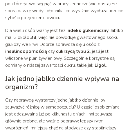
po które łatwo sięgnąć w pracy. Jednocześnie dostajesz
sporą dawkę wody i błonnika, co wyraźnie wydłuża uczucie
sytości po zjedzeniu owocu.
Dla wielu osób ważny jest też
indeks glikemiczny
. Jabłko
ma IG około
38
, więc nie powoduje gwałtownego skoku
glukozy we krwi. Dobrze sprawdza się u osób z
insulinoopornością
czy
cukrzycą typu 2
, jeśli jest
wliczone w plan żywieniowy. Szczególnie korzystne są
odmiany o niższej zawartości cukru, takie jak
Ligol
.
Jak jedno jabłko dziennie wpływa na
organizm?
Czy naprawdę wystarczy jedno jabłko dziennie, by
zauważyć różnicę w samopoczuciu? U części osób zmiana
jest odczuwalna już po kilkunastu dniach. Inni zauważą
głównie drobne, ale ważne poprawy: lepszy rytm
wypróżnień, mniejszą chęć na słodycze czy stabilniejszy