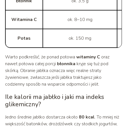
Błonnik
ok. 3,5 g
Witamina C
ok. 8–10 mg
O
Potas
ok. 150 mg
Warto podkreślić, że ponad połowa
witaminy C
oraz
nawet połowa całej porcji
błonnika
kryje się tuż pod
skórką. Obranie jabłka oznacza więc realne straty
żywieniowe, zwłaszcza jeśli jabłka traktujesz jako
codzienny sposób na wsparcie odporności i jelit.
Ile kalorii ma jabłko i jaki ma indeks
glikemiczny?
Jedno średnie jabłko dostarcza około
80 kcal
. To mniej niż
większość batoników, drożdżówek czy słodkich jogurtów,